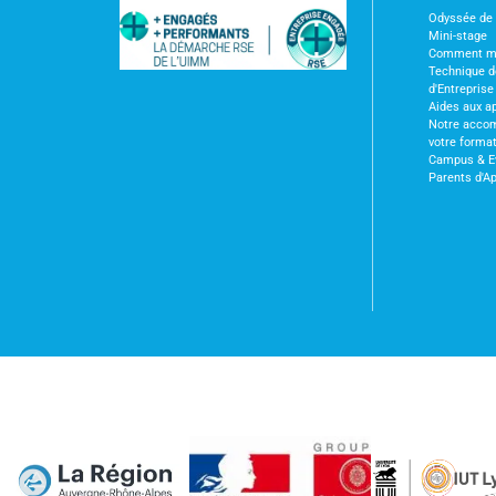
Odyssée de l
Mini-stage
Comment m'i
Technique 
d'Entreprise
Aides aux a
Notre acco
votre forma
Campus & E
Parents d'A