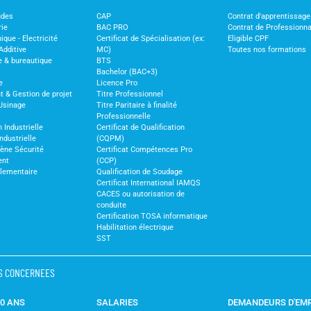
udes
CAP
Contrat d'apprentissage
rie
BAC PRO
Contrat de Professionna
ique - Electricité
Certificat de Spécialisation (ex:
Eligible CPF
Additive
MC)
Toutes nos formations
e & bureautique
BTS
Bachelor (BAC+3)
e
Licence Pro
& Gestion de projet
Titre Professionnel
Usinage
Titre Paritaire à finalité
Professionnelle
 Industrielle
Certificat de Qualification
ndustrielle
(CQPM)
iène Sécurité
Certificat Compétences Pro
ent
(CCP)
glementaire
Qualification de Soudage
Certificat International IAMQS
CACES ou autorisation de
conduite
Certification TOSA informatique
Habilitation électrique
SST
S CONCERNEES
30 ANS
SALARIES
DEMANDEURS D'EM