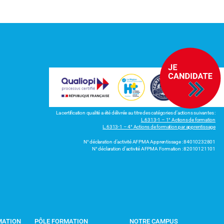
La certification qualité a été délivrée au titre des catégories d’actions suivantes :
L.6313-1 – 1° Actions de formation
L.6313-1 – 4° Actions de formation par apprentissage
N° déclaration d’activité AFPMA Apprentissage : 84010232801
N° déclaration d’activité AFPMA Formation : 82010121101
MATION
PÔLE FORMATION
NOTRE CAMPUS