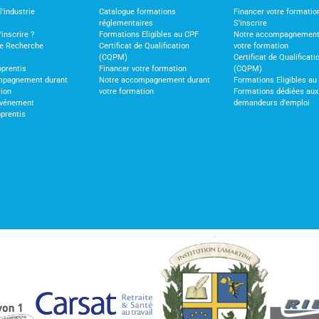
'industrie
Catalogue formations
Financer votre formatio
réglementaires
S'inscrire
nscrire ?
Formations Eligibles au CPF
Notre accompagnement
de Recherche
Certificat de Qualification
votre formation
(CQPM)
Certificat de Qualificati
pprentis
Financer votre formation
(CQPM)
mpagnement durant
Notre accompagnement durant
Formations Eligibles au
tion
votre formation
Formations dédiées aux
vénement
demandeurs d'emploi
pprentis