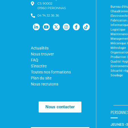
CS 90002
Bureau d'ét
01960 PERONNAS
Chaudronne
04 74 32 36 36
Electrotechn
Fabrication 
Informatiqu
Logistique
Maintenanc
Management 
Mécanique 
Actualités
Métrologie
Organisation
Nous trouver
Production I
FAQ
Qualité Hyg
S'inscrire
Environnem
Sécurité ré
Toutes nos formations
Soudage
Plan du site
Nous recrutons
Nous contacter
PERSONNE
JEUNES -