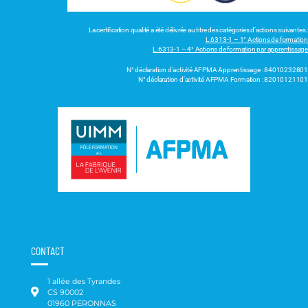
La certification qualité a été délivrée au titre des catégories d’actions suivantes :
L.6313-1 – 1° Actions de formation
L.6313-1 – 4° Actions de formation par apprentissage
N° déclaration d’activité AFPMA Apprentissage : 84010232801
N° déclaration d’activité AFPMA Formation : 82010121101
CONTACT
1 allée des Tyrandes
CS 90002
01960 PERONNAS