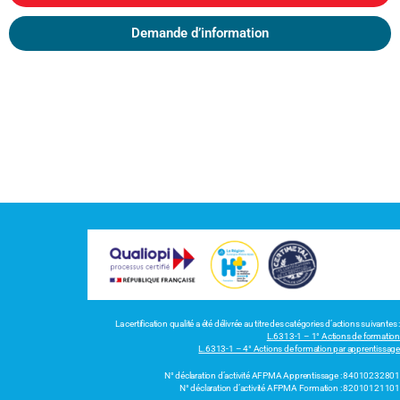
Demande d’information
La certification qualité a été délivrée au titre des catégories d’actions suivantes :
L.6313-1 – 1° Actions de formation
L.6313-1 – 4° Actions de formation par apprentissage
N° déclaration d’activité AFPMA Apprentissage : 84010232801
N° déclaration d’activité AFPMA Formation : 82010121101