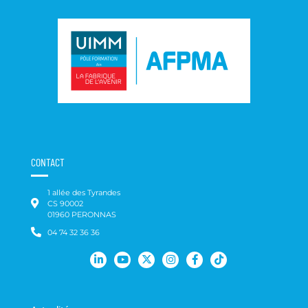
CONTACT
1 allée des Tyrandes
CS 90002
01960 PERONNAS
04 74 32 36 36