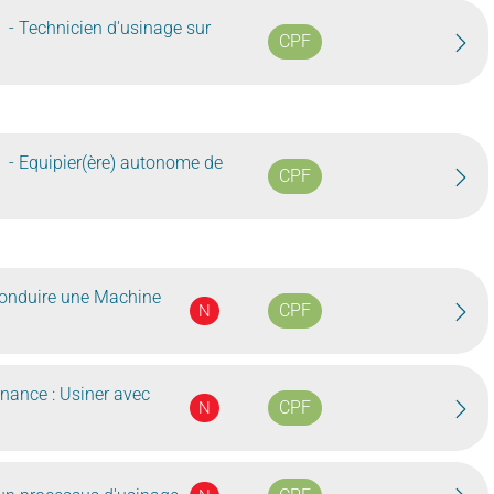
- Technicien d'usinage sur
CPF
- Equipier(ère) autonome de
CPF
onduire une Machine
CPF
N
nance : Usiner avec
CPF
N