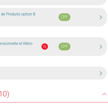
 de Produits option B
CPF
nsionnelle et Rétro-
CPF
N
10)