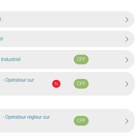
l
el
 Industriel
CPF
- Opérateur sur
CPF
N
- Opérateur régleur sur
CPF