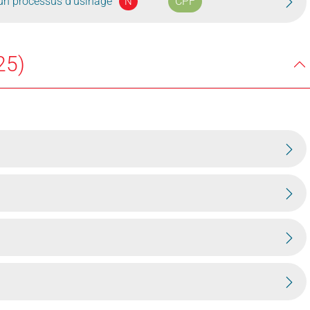
 un processus d'usinage
CPF
N
25)