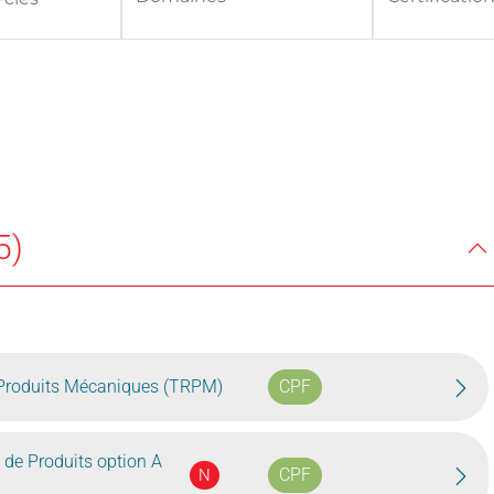
5)
 Produits Mécaniques (TRPM)
CPF
 de Produits option A
CPF
N