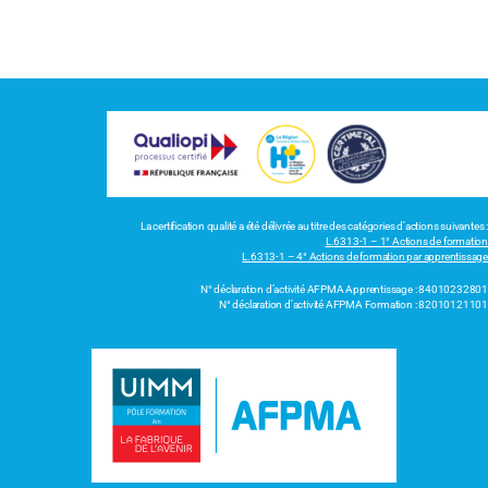
La certification qualité a été délivrée au titre des catégories d’actions suivantes :
L.6313-1 – 1° Actions de formation
L.6313-1 – 4° Actions de formation par apprentissage
N° déclaration d’activité AFPMA Apprentissage : 84010232801
N° déclaration d’activité AFPMA Formation : 82010121101