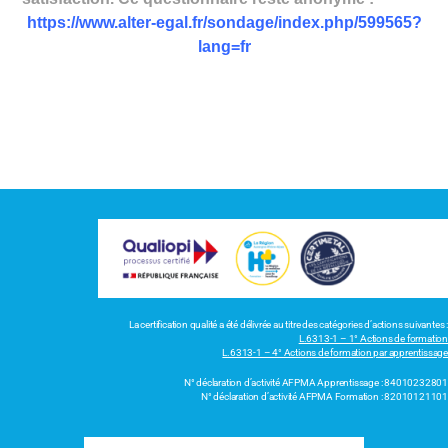
https://www.alter-egal.fr/sondage/index.php/599565?
lang=fr
La certification qualité a été délivrée au titre des catégories d’actions suivantes :
L.6313-1 – 1° Actions de formation
L.6313-1 – 4° Actions de formation par apprentissage
N° déclaration d’activité AFPMA Apprentissage : 84010232801
N° déclaration d’activité AFPMA Formation : 82010121101