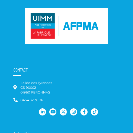
CONTACT
1 allée des Tyrandes
CS 90002
01960 PERONNAS
04 74 32 36 36