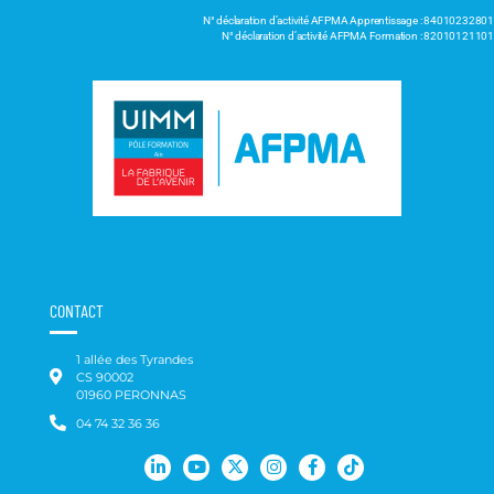
N° déclaration d’activité AFPMA Apprentissage : 84010232801
N° déclaration d’activité AFPMA Formation : 82010121101
CONTACT
1 allée des Tyrandes
CS 90002
01960 PERONNAS
04 74 32 36 36