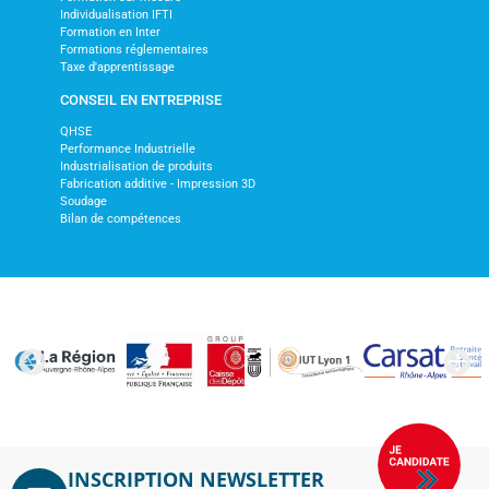
Individualisation IFTI
Formation en Inter
Formations réglementaires
Taxe d'apprentissage
CONSEIL EN ENTREPRISE
QHSE
Performance Industrielle
Industrialisation de produits
Fabrication additive - Impression 3D
Soudage
Bilan de compétences
INSCRIPTION NEWSLETTER