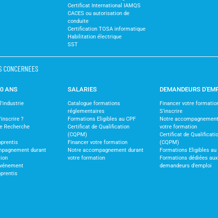
Certificat International IAMQS
CACES ou autorisation de
conduite
Certification TOSA informatique
Habilitation électrique
SST
S CONCERNEES
30 ANS
SALARIES
DEMANDEURS D'EM
'industrie
Catalogue formations
Financer votre formatio
réglementaires
S'inscrire
nscrire ?
Formations Eligibles au CPF
Notre accompagnement
de Recherche
Certificat de Qualification
votre formation
(CQPM)
Certificat de Qualificati
pprentis
Financer votre formation
(CQPM)
mpagnement durant
Notre accompagnement durant
Formations Eligibles au
tion
votre formation
Formations dédiées aux
vénement
demandeurs d'emploi
pprentis