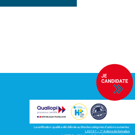
La certification qualité a été délivrée au titre des catégories d’actions suivantes :
L.6313-1 – 1° Actions de formation