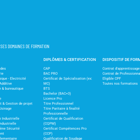
T SES DOMAINES DE FORMATION
DIPLÔMES & CERTIFICATION
DISPOSITIF DE FOR
udes
CAP
Contrat d'apprentissage
rie
BAC PRO
Contrat de Professionna
ique - Electricité
Certificat de Spécialisation (ex:
Eligible CPF
Additive
MC)
Toutes nos formations
e & bureautique
BTS
Bachelor (BAC+3)
e
Licence Pro
& Gestion de projet
Titre Professionnel
Usinage
Titre Paritaire à finalité
Professionnelle
 Industrielle
Certificat de Qualification
ndustrielle
(CQPM)
iène Sécurité
Certificat Compétences Pro
ent
(CCP)
glementaire
Qualification de Soudage