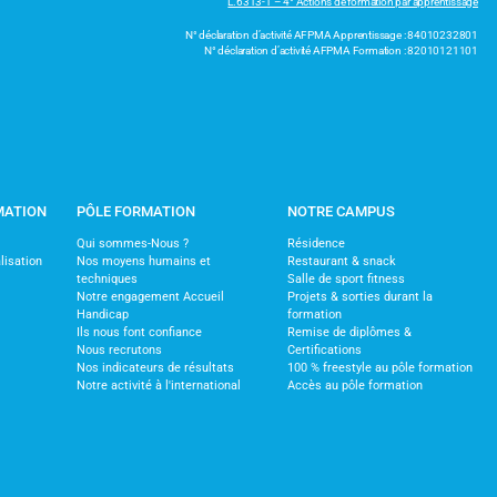
L.6313-1 – 4° Actions de formation par apprentissage
N° déclaration d’activité AFPMA Apprentissage : 84010232801
N° déclaration d’activité AFPMA Formation : 82010121101
MATION
PÔLE FORMATION
NOTRE CAMPUS
Qui sommes-Nous ?
Résidence
lisation
Nos moyens humains et
Restaurant & snack
techniques
Salle de sport fitness
Notre engagement Accueil
Projets & sorties durant la
Handicap
formation
Ils nous font confiance
Remise de diplômes &
Nous recrutons
Certifications
Nos indicateurs de résultats
100 % freestyle au pôle formation
Notre activité à l'international
Accès au pôle formation