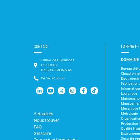
CONTACT
L'AFPMA E
DOMAINE
1 allée des Tyrandes
CS 90002
Bureau d'ét
01960 PERONNAS
Chaudronne
04 74 32 36 36
Electrotechn
Fabrication 
Informatiqu
Logistique
Maintenanc
Management 
Mécanique 
Actualités
Métrologie
Organisation
Nous trouver
Production I
FAQ
Qualité Hyg
S'inscrire
Environnem
Sécurité ré
Toutes nos formations