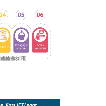
s îlots IFTI sont