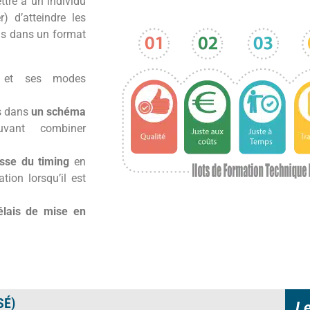
ttre à un individu
) d’atteindre les
nis dans un format
et ses modes
s dans
un schéma
uvant combiner
esse du timing
en
tion lorsqu’il est
délais de mise en
SÉ)
Le