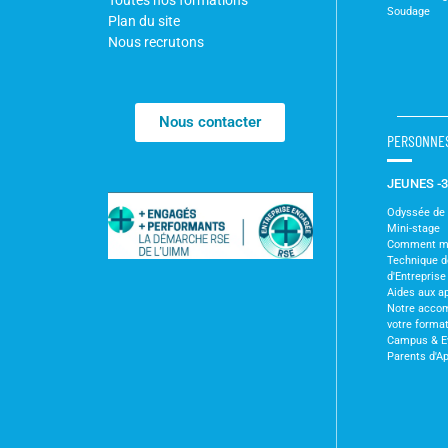
Soudage
Plan du site
Nous recrutons
Nous contacter
PERSONNE
JEUNES -
Odyssée de l
Mini-stage
Comment m'i
Technique 
d'Entreprise
Aides aux a
Notre acco
votre forma
Campus & E
Parents d'A