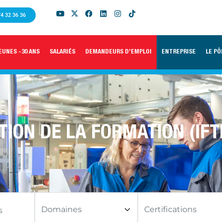
74 32 36 36
EUNES -30 ANS
SALARIÉS
DEMANDEURS D’EMPLOI
ENTREPRISE
LE PÔ
TION DE LA FORMATION (IFT