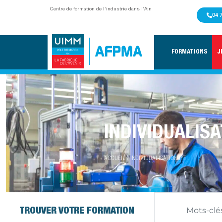
Centre de formation de l’industrie dans l’Ain
04 
FORMATIONS
J
INDIVIDUALISA
ACCUEIL
/
INDIVIDUALISATION IFTI
TROUVER VOTRE FORMATION