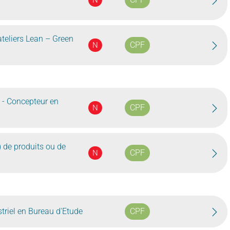
N
ateliers Lean – Green
CPF
N
- Concepteur en
CPF
N
) de produits ou de
CPF
N
triel en Bureau d'Etude
CPF