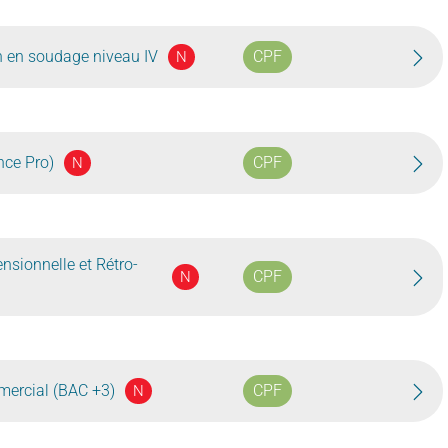
n en soudage niveau IV
CPF
N
nce Pro)
CPF
N
nsionnelle et Rétro-
CPF
N
ercial (BAC +3)
CPF
N