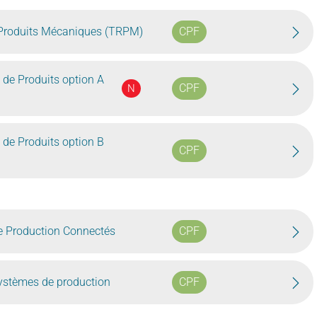
 Produits Mécaniques (TRPM)
CPF
 de Produits option A
CPF
N
 de Produits option B
CPF
 Production Connectés
CPF
ystèmes de production
CPF