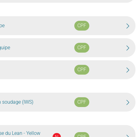
pe
CPF
quipe
CPF
CPF
en soudage (IWS)
CPF
ase du Lean - Yellow
CPF