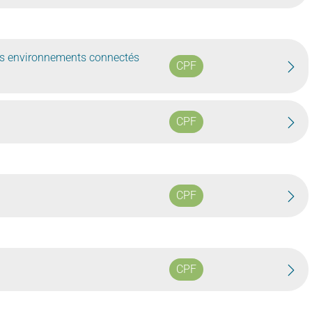
 ses environnements connectés
CPF
CPF
CPF
CPF