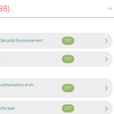
38)
 Sécurité Environnement
CPF
E
CPF
ustrialisation et en
CPF
che lean
CPF