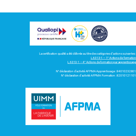
La certification qualité a été délivrée au titre des catégories d’actions suivantes :
L.6313-1 – 1° Actions de formation
L.6313-1 – 4° Actions de formation par apprentissage
N° déclaration d’activité AFPMA Apprentissage : 84010232801
N° déclaration d’activité AFPMA Formation : 82010121101