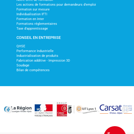
Les actions de formations pour demandeurs d'emploi
Formation sur mesure
Individualisation IFTI
Formation en Inter
Formations réglementaires
Taxe d'apprentissage
CONSEIL EN ENTREPRISE
QHSE
Performance Industrielle
Industrialisation de produits
Fabrication additive - Impression 3D
Soudage
Bilan de compétences