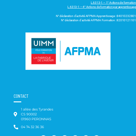
L.6313-1 – 1° Actions de formation
L.6313-1 – 4° Actions de formation par apprentissage
N° déclaration d’activité AFPMA Apprentissage : 84010232801
N° déclaration d’activité AFPMA Formation : 82010121101
CONTACT
1 allée des Tyrandes
CS 90002
01960 PERONNAS
04 74 32 36 36