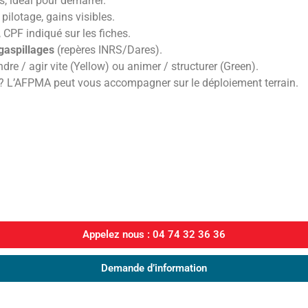
, idéal pour démarrer.
pilotage, gains visibles.
 CPF indiqué sur les fiches.
gaspillages
(repères INRS/Dares).
dre / agir vite (Yellow) ou animer / structurer (Green).
n ? L’AFPMA peut vous accompagner sur le déploiement terrain.
Appelez nous : 04 74 32 36 36
Demande d’information