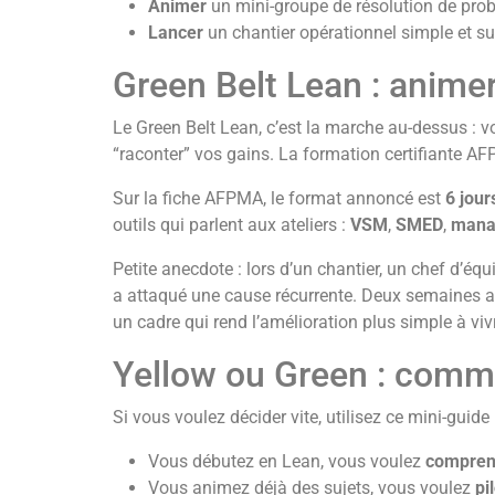
Animer
un mini-groupe de résolution de pro
Lancer
un chantier opérationnel simple et sui
Green Belt Lean : animer
Le Green Belt Lean, c’est la marche au-dessus : v
“raconter” vos gains. La formation certifiante AF
Sur la fiche AFPMA, le format annoncé est
6 jour
outils qui parlent aux ateliers :
VSM
,
SMED
,
mana
Petite anecdote : lors d’un chantier, un chef d’éq
a attaqué une cause récurrente. Deux semaines ap
un cadre qui rend l’amélioration plus simple à viv
Yellow ou Green : comme
Si vous voulez décider vite, utilisez ce mini-guide 
Vous débutez en Lean, vous voulez
comprend
Vous animez déjà des sujets, vous voulez
pi