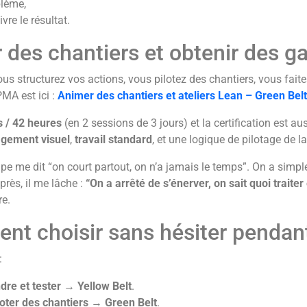
blème,
vre le résultat.
 des chantiers et obtenir des ga
ous structurez vos actions, vous pilotez des chantiers, vous fait
PMA est ici :
Animer des chantiers et ateliers Lean – Green Bel
s / 42 heures
(en 2 sessions de 3 jours) et la certification est a
gement visuel
,
travail standard
, et une logique de pilotage de 
uipe me dit “on court partout, on n’a jamais le temps”. On a simp
rès, il me lâche :
“On a arrêté de s’énerver, on sait quoi traiter
re.
nt choisir sans hésiter pendan
:
re et tester
→
Yellow Belt
.
loter des chantiers
→
Green Belt
.