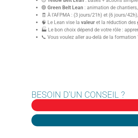
🟡
Yellow Belt Lean
: bases + actions simples
🟢
Green Belt Lean
: animation de chantiers, 
🧾 À l’AFPMA : (3 jours/21h) et (6 jours/42h),
🧠 Le Lean vise la
valeur
et la réduction des
🏭 Le bon choix dépend de votre rôle : appren
📞 Vous voulez aller au-delà de la formatio
BESOIN D'UN CONSEIL ?