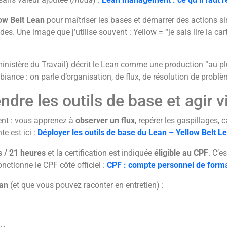
ow Belt Lean
pour maîtriser les bases et démarrer des actions s
es. Une image que j’utilise souvent : Yellow = “je sais lire la cart
(ministère du Travail) décrit le Lean comme une production “au pl
biance : on parle d’organisation, de flux, de résolution de probl
dre les outils de base et agir v
ent : vous apprenez à
observer un flux
, repérer les gaspillages, 
e est ici :
Déployer les outils de base du Lean – Yellow Belt L
s / 21 heures
et la certification est indiquée
éligible au CPF
. C’e
ctionne le CPF côté officiel :
CPF : compte personnel de forma
ean
(et que vous pouvez raconter en entretien) :