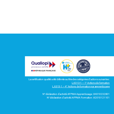
La certification qualité a été délivrée au titre des catégories d’actions suivantes :
L.6313-1 – 1° Actions de formation
L.6313-1 – 4° Actions de formation par apprentissage
N° déclaration d’activité AFPMA Apprentissage : 84010232801
N° déclaration d’activité AFPMA Formation : 82010121101