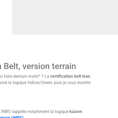
Belt, version terrain
oi faire demain matin” ? La
certification belt lean
abord la logique Yellow/Green, puis je vous montre
 L’INRS rappelle notamment la logique
kaizen
etenir (INRS)
.