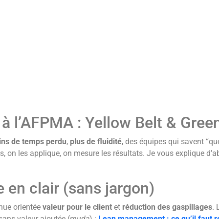
à l’AFPMA : Yellow Belt & Green 
ns de temps perdu
,
plus de fluidité
, des équipes qui savent “qu
ls, on les applique, on mesure les résultats. Je vous explique d’
e en clair (sans jargon)
inue orientée
valeur pour le client
et
réduction des gaspillages
.
sans valeur ajoutée (
muda
) :
Lean management : ce qu’il faut r