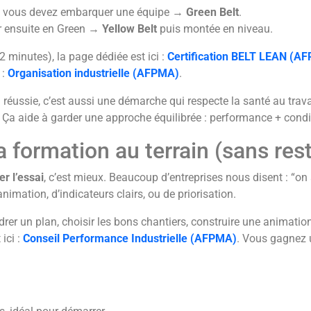
et vous devez embarquer une équipe →
Green Belt
.
r ensuite en Green →
Yellow Belt
puis montée en niveau.
 2 minutes), la page dédiée est ici :
Certification BELT LEAN (A
 :
Organisation industrielle (AFPMA)
.
réussie, c’est aussi une démarche qui respecte la santé au trava
. Ça aide à garder une approche équilibrée : performance + condit
a formation au terrain (sans res
r l’essai
, c’est mieux. Beaucoup d’entreprises nous disent : “on 
imation, d’indicateurs clairs, ou de priorisation.
cadrer un plan, choisir les bons chantiers, construire une animati
ici :
Conseil Performance Industrielle (AFPMA)
. Vous gagnez 