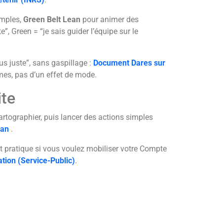
imples,
Green Belt Lean
pour animer des
e”, Green = “je sais guider l’équipe sur le
us juste”, sans gaspillage :
Document Dares sur
èmes, pas d’un effet de mode.
ite
cartographier, puis lancer des actions simples
ean
.
st pratique si vous voulez mobiliser votre Compte
tion (Service-Public)
.