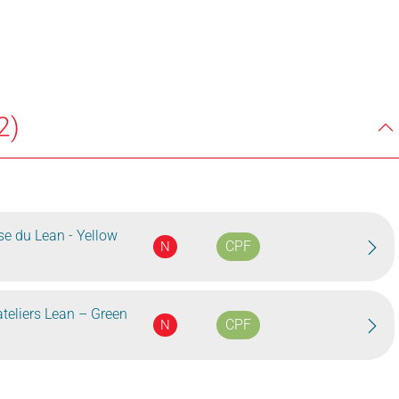
2)
ase du Lean - Yellow
CPF
N
ateliers Lean – Green
CPF
N