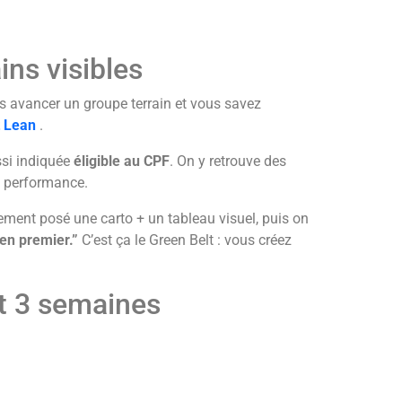
ins visibles
es avancer un groupe terrain et vous savez
t Lean
.
ussi indiquée
éligible au CPF
. On y retrouve des
la performance.
lement posé une carto + un tableau visuel, puis on
 en premier.”
C’est ça le Green Belt : vous créez
t 3 semaines