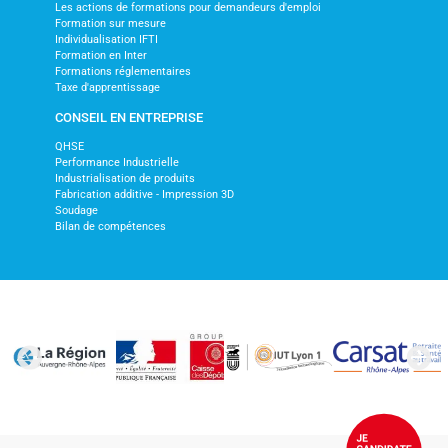
Les actions de formations pour demandeurs d'emploi
Formation sur mesure
Individualisation IFTI
Formation en Inter
Formations réglementaires
Taxe d'apprentissage
CONSEIL EN ENTREPRISE
QHSE
Performance Industrielle
Industrialisation de produits
Fabrication additive - Impression 3D
Soudage
Bilan de compétences