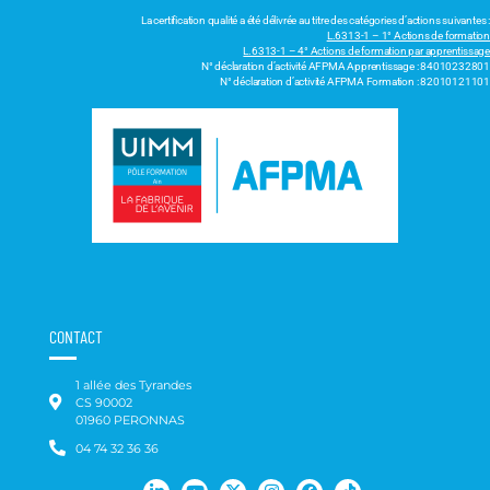
La certification qualité a été délivrée au titre des catégories d’actions suivantes :
L.6313-1 – 1° Actions de formation
L.6313-1 – 4° Actions de formation par apprentissage
N° déclaration d’activité AFPMA Apprentissage : 84010232801
N° déclaration d’activité AFPMA Formation : 82010121101
CONTACT
1 allée des Tyrandes
CS 90002
01960 PERONNAS
04 74 32 36 36