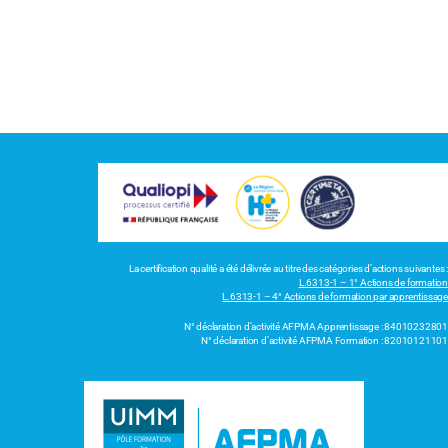
La certification qualité a été délivrée au titre des catégories d’actions suivantes :
L.6313-1 – 1° Actions de formation
L.6313-1 – 4° Actions de formation par apprentissage
N° déclaration d’activité AFPMA Apprentissage : 84010232801
N° déclaration d’activité AFPMA Formation : 82010121101