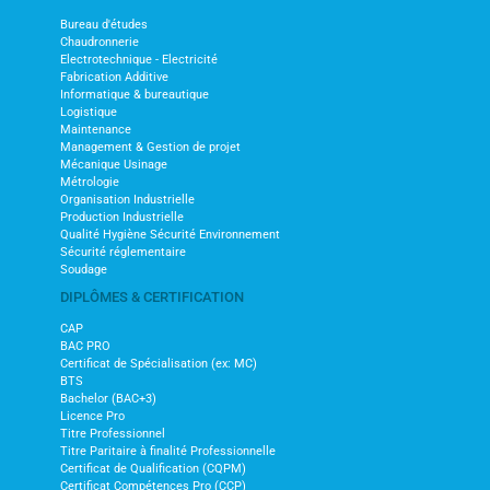
Bureau d'études
Chaudronnerie
Electrotechnique - Electricité
Fabrication Additive
Informatique & bureautique
Logistique
Maintenance
Management & Gestion de projet
Mécanique Usinage
Métrologie
Organisation Industrielle
Production Industrielle
Qualité Hygiène Sécurité Environnement
Sécurité réglementaire
Soudage
DIPLÔMES & CERTIFICATION
CAP
BAC PRO
Certificat de Spécialisation (ex: MC)
BTS
Bachelor (BAC+3)
Licence Pro
Titre Professionnel
Titre Paritaire à finalité Professionnelle
Certificat de Qualification (CQPM)
Certificat Compétences Pro (CCP)