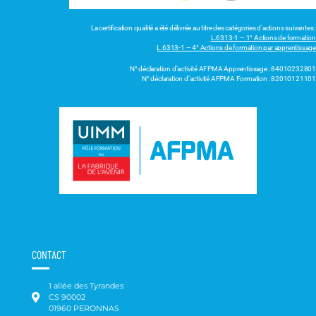
La certification qualité a été délivrée au titre des catégories d’actions suivantes :
L.6313-1 – 1° Actions de formation
L.6313-1 – 4° Actions de formation par apprentissage
N° déclaration d’activité AFPMA Apprentissage : 84010232801
N° déclaration d’activité AFPMA Formation : 82010121101
CONTACT
1 allée des Tyrandes
CS 90002
01960 PERONNAS