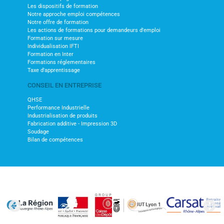
Les dispositifs de formation
Notre approche emploi compétences
Notre offre de formation
Les actions de formations pour demandeurs d'emploi
Formation sur mesure
Individualisation IFTI
Formation en Inter
Formations réglementaires
Taxe d'apprentissage
CONSEIL EN ENTREPRISE
QHSE
Performance Industrielle
Industrialisation de produits
Fabrication additive - Impression 3D
Soudage
Bilan de compétences