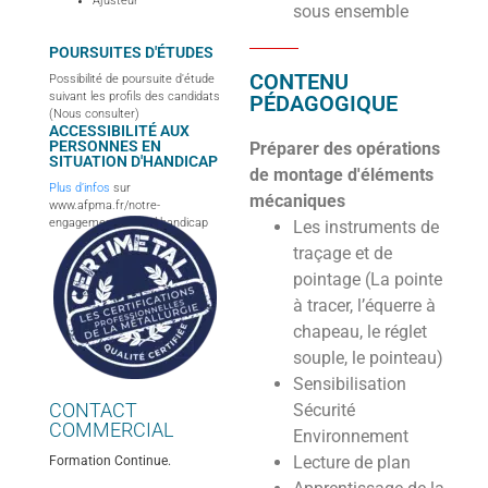
Ajusteur
sous ensemble
POURSUITES D'ÉTUDES
CONTENU
Possibilité de poursuite d'étude
suivant les profils des candidats
PÉDAGOGIQUE
(Nous consulter)
ACCESSIBILITÉ AUX
PERSONNES EN
Préparer des opérations
SITUATION D'HANDICAP
de montage d'éléments
Plus d’infos
sur
mécaniques
www.afpma.fr/notre-
engagement-accueil-handicap
Les instruments de
traçage et de
pointage (La pointe
à tracer, l’équerre à
chapeau, le réglet
souple, le pointeau)
Sensibilisation
CONTACT
Sécurité
COMMERCIAL
Environnement
Lecture de plan
Formation Continue.