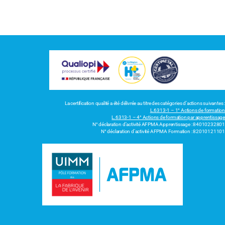
La certification qualité a été délivrée au titre des catégories d’actions suivantes :
L.6313-1 – 1° Actions de formation
L.6313-1 – 4° Actions de formation par apprentissage
N° déclaration d’activité AFPMA Apprentissage : 84010232801
N° déclaration d’activité AFPMA Formation : 82010121101