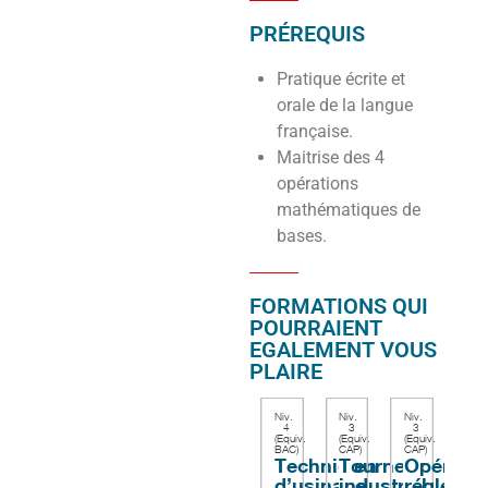
PRÉREQUIS
Pratique écrite et
orale de la langue
française.
Maitrise des 4
opérations
mathématiques de
bases.
FORMATIONS QUI
POURRAIENT
EGALEMENT VOUS
PLAIRE
Niv.
Niv.
Niv.
Niv.
4
3
3
3
(Equiv.
(Equiv.
(Equiv.
(Equ
BAC)
CAP)
CAP)
CAP
Technicien
Tourneur
Opérateu
F
d’usinage
industriel
régleur
in