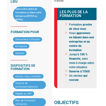
travail.
LIEU
Dans notre centre de
LES PLUS DE LA
formation ou dans votre
FORMATION
entreprise (INTER ou
INTRA)
Formation
proche
de chez vous
FORMATION POUR
Vous
apprennez
en faisant dans une
Demandeurs d'Emploi
entreprise et au
centre de
Entreprise
formation
Salariés
Jusqu'à
100 %
financée,
sans
reste à charge selon
DISPOSITIFS DE
votre situation
FORMATION
Ouverte à TOUS
Un secteur
qui
Autres: nous consulter
recrute
Contrat de
professionnalisation
Eligible au CPF
Plan de formation
OBJECTIFS
entreprise