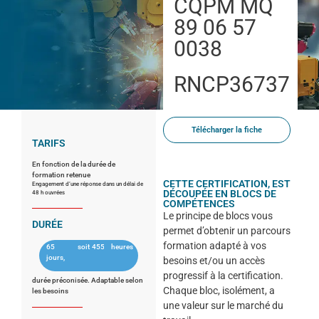
CQPM MQ
89 06 57
0038
RNCP36737
Télécharger la fiche
TARIFS
En fonction de la durée de
formation retenue
CETTE CERTIFICATION, EST
Engagement d’une réponse dans un délai de
DÉCOUPÉE EN BLOCS DE
48 h ouvrées
COMPÉTENCES
Le principe de blocs vous
DURÉE
permet d’obtenir un parcours
formation adapté à vos
65
soit
455
heures
jours,
besoins et/ou un accès
progressif à la certification.
durée préconisée. Adaptable selon
Chaque bloc, isolément, a
les besoins
une valeur sur le marché du