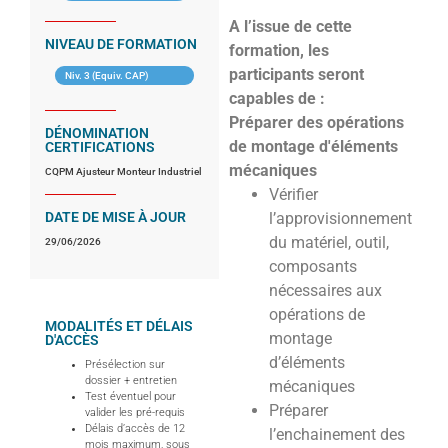
A l’issue de cette
NIVEAU DE FORMATION
formation, les
participants seront
Niv. 3 (Equiv. CAP)
capables de :
Préparer des opérations
DÉNOMINATION
de montage d'éléments
CERTIFICATIONS
mécaniques
CQPM Ajusteur Monteur Industriel
Vérifier
DATE DE MISE À JOUR
l’approvisionnement
du matériel, outil,
29/06/2026
composants
nécessaires aux
opérations de
MODALITÉS ET DÉLAIS
montage
D'ACCÈS
d’éléments
Présélection sur
dossier + entretien
mécaniques
Test éventuel pour
Préparer
valider les pré-requis
Délais d’accès de 12
l’enchainement des
mois maximum, sous