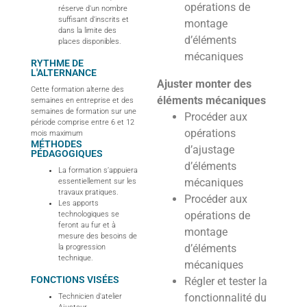
opérations de
réserve d’un nombre
suffisant d’inscrits et
montage
dans la limite des
d’éléments
places disponibles.
mécaniques
RYTHME DE
L'ALTERNANCE
Ajuster monter des
Cette formation alterne des
éléments mécaniques
semaines en entreprise et des
semaines de formation sur une
Procéder aux
période comprise entre 6 et 12
opérations
mois maximum
MÉTHODES
d’ajustage
PÉDAGOGIQUES
d’éléments
La formation s’appuiera
mécaniques
essentiellement sur les
travaux pratiques.
Procéder aux
Les apports
opérations de
technologiques se
feront au fur et à
montage
mesure des besoins de
d’éléments
la progression
technique.
mécaniques
FONCTIONS VISÉES
Régler et tester la
fonctionnalité du
Technicien d'atelier