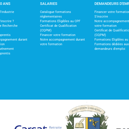
30 ANS
SALARIES
DEMANDEURS D'EM
'industrie
Catalogue formations
Financer votre formatio
réglementaires
S'inscrire
nscrire ?
Formations Eligibles au CPF
Notre accompagnement
de Recherche
Certificat de Qualification
votre formation
(CQPM)
Certificat de Qualificati
pprentis
Financer votre formation
(CQPM)
mpagnement durant
Notre accompagnement durant
Formations Eligibles au
tion
votre formation
Formations dédiées aux
vénement
demandeurs d'emploi
pprentis