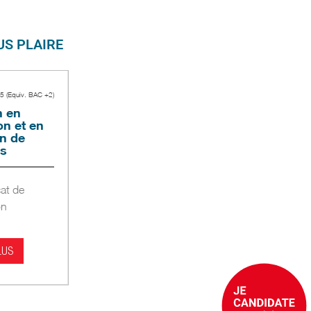
S PLAIRE
.5 (Equiv. BAC +2)
n en
on et en
on de
s
cat de
on
LUS