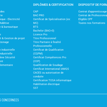
DIPLÔMES & CERTIFICATION
DISPOSITIF DE FOR
udes
CAP
Contrat d'apprentissage
rie
BAC PRO
Contrat de Professionna
ique - Electricité
Certificat de Spécialisation (ex:
Eligible CPF
Additive
MC)
Toutes nos formations
e & bureautique
BTS
Bachelor (BAC+3)
e
Licence Pro
& Gestion de projet
Titre Professionnel
Usinage
Titre Paritaire à finalité
Professionnelle
 Industrielle
Certificat de Qualification
ndustrielle
(CQPM)
iène Sécurité
Certificat Compétences Pro
ent
(CCP)
glementaire
Qualification de Soudage
Certificat International IAMQS
CACES ou autorisation de
conduite
Certification TOSA informatique
Habilitation électrique
SST
S CONCERNEES