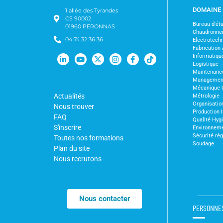
DOMAINE
1 allée des Tyrandes
CS 90002
Bureau d'ét
01960 PERONNAS
Chaudronne
04 74 32 36 36
Electrotechn
Fabrication 
Informatiqu
Logistique
Maintenanc
Management 
Mécanique 
Actualités
Métrologie
Organisation
Nous trouver
Production I
FAQ
Qualité Hyg
S'inscrire
Environnem
Sécurité ré
Toutes nos formations
Soudage
Plan du site
Nous recrutons
Nous contacter
PERSONNE