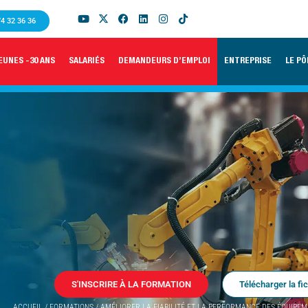
74 32 36 36
EUNES -30 ANS
SALARIÉS
DEMANDEURS D’EMPLOI
ENTREPRISE
LE PÔ
S'INSCRIRE À LA FORMATION
Télécharger la fi
ACCUEIL
/
FORMATIONS
/
AMÉLIORER LA FIABILITÉ ET LA PERFORMANCE DES ÉQUIPEM