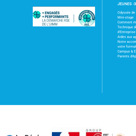
JEUNES -
Odyssée de l
Mini-stage
Comment m'i
Technique 
d'Entreprise
Aides aux a
Notre acco
votre forma
Campus & E
Parents d'A