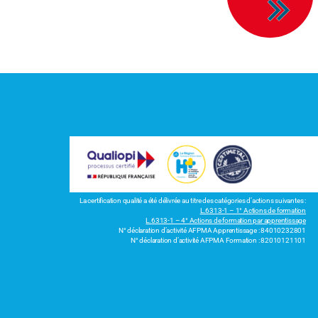
La certification qualité a été délivrée au titre des catégories d’actions suivantes :
L.6313-1 – 1° Actions de formation
L.6313-1 – 4° Actions de formation par apprentissage
N° déclaration d’activité AFPMA Apprentissage : 84010232801
N° déclaration d’activité AFPMA Formation : 82010121101