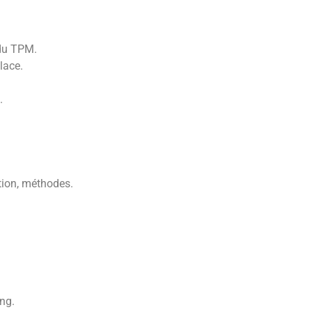
 du TPM.
place.
.
tion, méthodes.
ng.