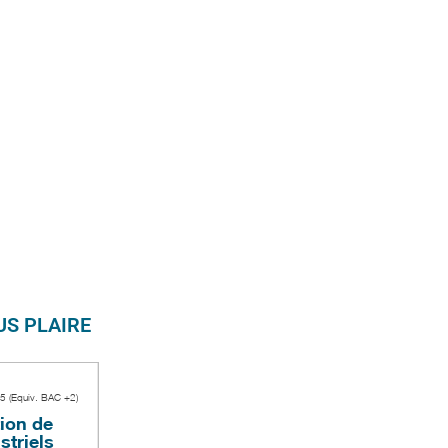
S PLAIRE
.5 (Equiv. BAC +2)
ion de
striels