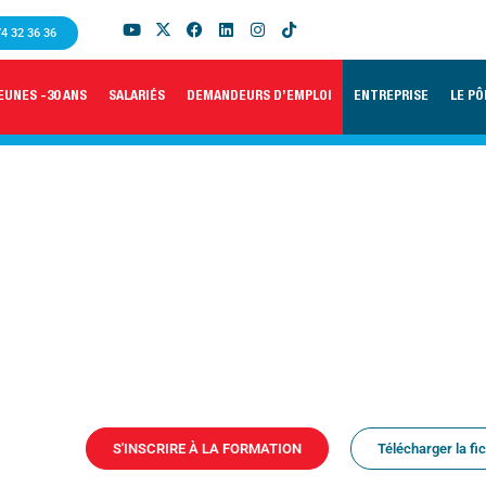
74 32 36 36
EUNES -30 ANS
SALARIÉS
DEMANDEURS D’EMPLOI
ENTREPRISE
LE PÔ
S'INSCRIRE À LA FORMATION
Télécharger la fi
ACCUEIL
/
FORMATIONS
/
BTS CONCEPTION DE PROCESSUS DE RÉALISATION DE PRODUI