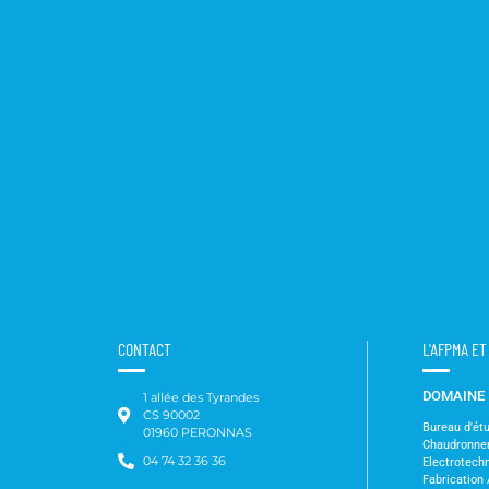
CONTACT
L'AFPMA E
DOMAINE
1 allée des Tyrandes
CS 90002
Bureau d'ét
01960 PERONNAS
Chaudronne
04 74 32 36 36
Electrotechn
Fabrication 