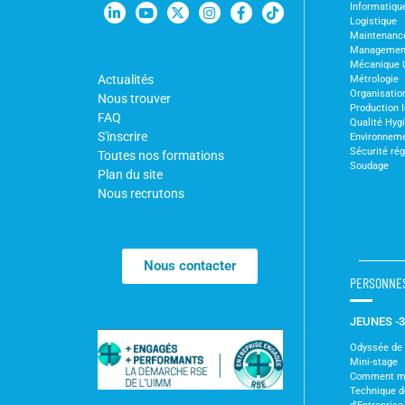
Informatiqu
Logistique
Maintenanc
Management 
Mécanique 
Actualités
Métrologie
Organisation
Nous trouver
Production I
FAQ
Qualité Hyg
S'inscrire
Environnem
Sécurité ré
Toutes nos formations
Soudage
Plan du site
Nous recrutons
Nous contacter
PERSONNE
JEUNES -
Odyssée de l
Mini-stage
Comment m'i
Technique 