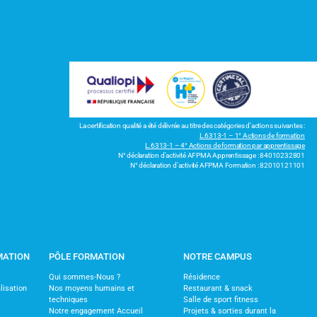
La certification qualité a été délivrée au titre des catégories d’actions suivantes :
L.6313-1 – 1° Actions de formation
L.6313-1 – 4° Actions de formation par apprentissage
N° déclaration d’activité AFPMA Apprentissage : 84010232801
N° déclaration d’activité AFPMA Formation : 82010121101
MATION
PÔLE FORMATION
NOTRE CAMPUS
Qui sommes-Nous ?
Résidence
lisation
Nos moyens humains et
Restaurant & snack
techniques
Salle de sport fitness
Notre engagement Accueil
Projets & sorties durant la