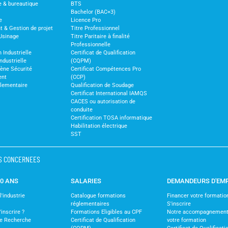
e & bureautique
BTS
Bachelor (BAC+3)
e
Licence Pro
& Gestion de projet
Titre Professionnel
Usinage
Titre Paritaire à finalité
Professionnelle
 Industrielle
Certificat de Qualification
ndustrielle
(CQPM)
iène Sécurité
Certificat Compétences Pro
ent
(CCP)
glementaire
Qualification de Soudage
Certificat International IAMQS
CACES ou autorisation de
conduite
Certification TOSA informatique
Habilitation électrique
SST
S CONCERNEES
30 ANS
SALARIES
DEMANDEURS D'EM
'industrie
Catalogue formations
Financer votre formatio
réglementaires
S'inscrire
nscrire ?
Formations Eligibles au CPF
Notre accompagnement
de Recherche
Certificat de Qualification
votre formation