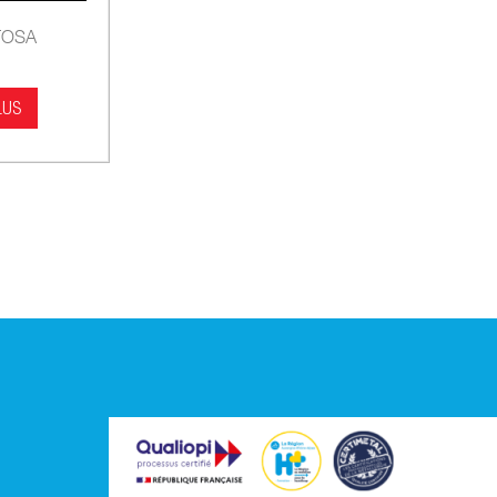
 TOSA
LUS