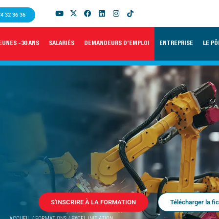
74 32 36 36
EUNES -30 ANS
SALARIÉS
DEMANDEURS D’EMPLOI
ENTREPRISE
LE PÔ
S'INSCRIRE À LA FORMATION
Télécharger la fi
ACCUEIL
/
FORMATIONS
/
EXCEL INITIATION