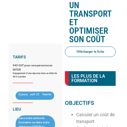
UN
TRANSPORT
ET
OPTIMISER
SON COÛT
Télécharger la fiche
TARIFS
945 €HT pour une personne en
INTER
Engagement d’une réponse dans un délai de
LES PLUS DE LA
48 h ouvrées
FORMATION
3 jours,
soit
21
heures
OBJECTIFS
LIEU
Calculer un coût de
Dans notre centre de
transport
formation ou dans votre
entreprise (INTER ou