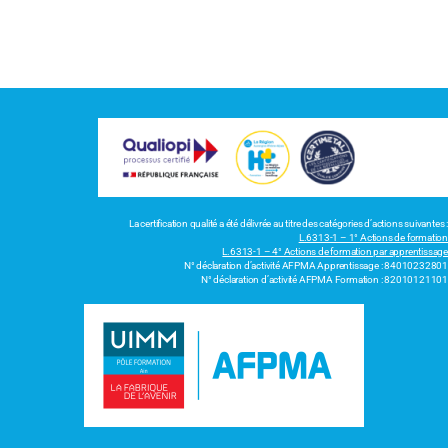
La certification qualité a été délivrée au titre des catégories d’actions suivantes :
L.6313-1 – 1° Actions de formation
L.6313-1 – 4° Actions de formation par apprentissage
N° déclaration d’activité AFPMA Apprentissage : 84010232801
N° déclaration d’activité AFPMA Formation : 82010121101