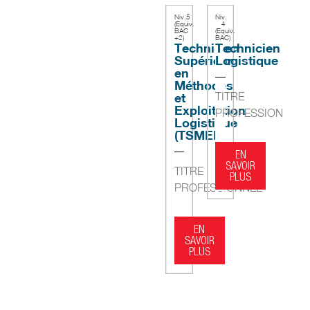
Niv.5
Niv.
(Equiv.
4
BAC
(Equiv.
+2)
BAC)
Technicien
Technicien
Supérieur
Logistique
en
Méthodes
et
TITRE
Exploitation
PROFESSIONNEL
Logistique
(TSMEL)
EN
SAVOIR
TITRE
PLUS
PROFESSIONNEL
EN
SAVOIR
PLUS