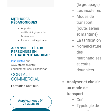
(le groupage)
Les incoterms
Modes de
MÉTHODES
transport
PÉDAGOGIQUES
(route, aérien
Apports
méthodologiques de
et maritime)
l’animateur.
La tarification
Exercices d’application
Nomenclature
ACCESSIBILITÉ AUX
PERSONNES EN
des
SITUATION D'HANDICAP
marchandises
Plus d’infos
sur
et coûts
www.afpma.fr/notre-
engagement-accueil-handicap
douaniers
CONTACT
COMMERCIAL
Analyser et choisir
Formation Continue.
un mode de
transport
Coût
Appelez nous : 04
74 32 36 36
Typologie de