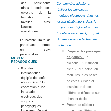
des participants
Comprendre, adapter et
(dans le cadre des
réaliser les principaux
objectifs de la
montage électriques dans les
formation) et
locaux d'habitations dans le
favorise ainsi
l'aspect
respect des règles et normes
opérationnel.
(montage va et vient, …..) et
Dimensionner un tableau de
Le nombre limité de
participants permet
protection
un suivi
Préparer les passages
personnalisé.
de gaines :
En
MOYENS
PÉDAGOGIQUES
cloisons. /Sur support
8 postes
plein. /Sous gaine, en
informatiques
moulures. /Les prises
équipés des softs
de côtes. / Pose et
nécessaires à la
installation de ces
conception d'une
installation
différents éléments sur
électrique, des
chantier école.
supports
Poser les câbles :
pédagogiques.
Un plateau équipé
Les différents