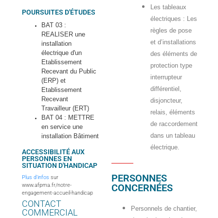
Les tableaux
POURSUITES D'ÉTUDES
électriques : Les
BAT 03 :
règles de pose
REALISER une
et d’installations
installation
électrique d'un
des éléments de
Etablissement
protection type
Recevant du Public
interrupteur
(ERP) et
différentiel,
Etablissement
Recevant
disjoncteur,
Travailleur (ERT)
relais, éléments
BAT 04 : METTRE
de raccordement
en service une
dans un tableau
installation Bâtiment
électrique.
ACCESSIBILITÉ AUX
PERSONNES EN
SITUATION D'HANDICAP
PERSONNES
Plus d’infos
sur
www.afpma.fr/notre-
CONCERNÉES
engagement-accueil-handicap
CONTACT
Personnels de chantier,
COMMERCIAL