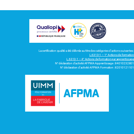
La certification qualité a été délivrée au titre des catégories d’actions suivantes :
L.6313-1 – 1° Actions de formation
L.6313-1 – 4° Actions de formation par apprentissage
N° déclaration d’activité AFPMA Apprentissage : 84010232801
N° déclaration d’activité AFPMA Formation : 82010121101