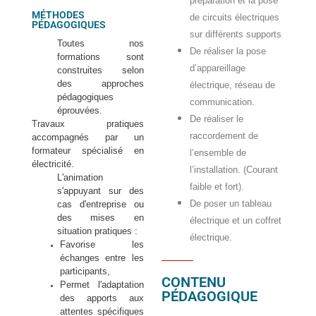
préparation et la pose
MÉTHODES
de circuits électriques
PÉDAGOGIQUES
sur différents supports
Toutes nos
De réaliser la pose
formations sont
d’appareillage
construites selon
des approches
électrique, réseau de
pédagogiques
communication.
éprouvées.
De réaliser le
Travaux pratiques
raccordement de
accompagnés par un
formateur spécialisé en
l’ensemble de
électricité.
l’installation. (Courant
L'animation
faible et fort).
s'appuyant sur des
De poser un tableau
cas d'entreprise ou
des mises en
électrique et un coffret
situation pratiques :
électrique.
Favorise les
échanges entre les
participants,
CONTENU
Permet l'adaptation
PÉDAGOGIQUE
des apports aux
attentes spécifiques