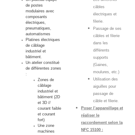
de postes
câbles
modulaires avec
électriques et
composants
filerie.
électriques,
pneumatiques,
Passage de ses
automatismes
câbles et filerie
Platines électriques
dans les
de câblage
différents
industriel et
bâtiment.
supports
Un atelier constitué
(Gaines,
de différentes zones
moulures, etc.)
:
Utilisation des
Zones de
câblage
aiguilles pour
industriel et
passage de
bâtiment (2D
câble et filerie.
et 3D //
Poser l’appareillage et
courant faible
et courant
réaliser le
fort)
raccordement selon la
Une zone
NFC 15100 :
machines