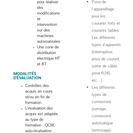
pour réaliser
Pose de
des
l’appareillage
modifications
pour les
et
courants forts et
intervention
sur des
courants faibles.
machines
Les différents
automatisées.
types d’appareils
Une zone de
(interrupteur,
distribution
électrique HT
prise de courant,
et BT
sortie de câble,
prise RJ45,
MODALITÉS
D'ÉVALUATION
etc…)
Contrôles des
Les différents
acquis en cours
types de
et/ou en fin de
connexions
formation.
L’évaluation des
(serrage,
acquis est adaptée
connexions
au type de
automatique
formation : QCM,
sertissage)
auto-évaluation…