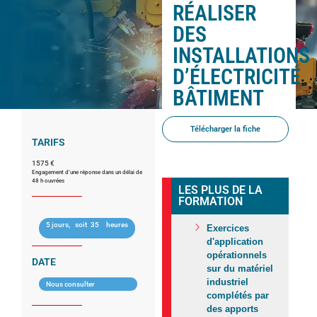
RÉALISER
DES
INSTALLATIONS
D’ÉLECTRICITÉ
BÂTIMENT
Télécharger la fiche
TARIFS
1575 €
Engagement d’une réponse dans un délai de
48 h ouvrées
LES PLUS DE LA
FORMATION
5 jours,
soit
35
heures
Exercices
d'application
opérationnels
DATE
sur du matériel
industriel
Nous consulter
complétés par
des apports