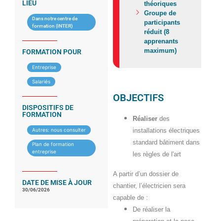
LIEU
théoriques
Groupe de
Dans notre centre de
participants
formation (INTER)
réduit (8
apprenants
maximum)
FORMATION POUR
Entreprise
Salariés
OBJECTIFS
DISPOSITIFS DE
FORMATION
Réaliser
des
Autres: nous consulter
installations électriques
standard bâtiment dans
Plan de formation
entreprise
les règles de l'art
A partir d’un dossier de
DATE DE MISE À JOUR
chantier, l’électricien sera
30/06/2026
capable de :
De réaliser la