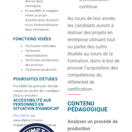
directe dans
continue
l’entreprise.
En parallèle, le stagiaire
mène un projet
Au cours de leur année,
d’amélioration de poste
les candidats auront à
et/ou d’industrialisation
dans l’entreprise.
réaliser des projets en
FONCTIONS VISÉES
entreprise utilisant tout
ou partie des outils
Technicien méthodes
Technicien
étudiés au cours de la
industrialisation
formation, dans le but de
Technicien amélioration
des process
prouver l’acquisition des
Technicien production
compétences du
POURSUITES D'ÉTUDES
référentiel de
Possibilité de poursuite d’étude
certification.
suivant les profils des candidats
(Nous consulter)
ACCESSIBILITÉ AUX
CONTENU
PERSONNES EN
PÉDAGOGIQUE
SITUATION D'HANDICAP
Plus d’infos
sur
www.afpma.fr/notre-
Analyser un procédé de
engagement-accueil-handicap
production