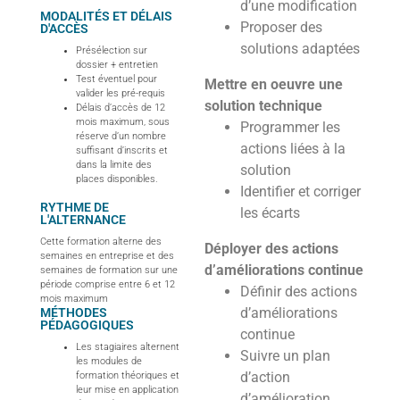
d’une modification
MODALITÉS ET DÉLAIS
Proposer des
D'ACCÈS
solutions adaptées
Présélection sur
dossier + entretien
Test éventuel pour
Mettre en oeuvre une
valider les pré-requis
solution technique
Délais d’accès de 12
mois maximum, sous
Programmer les
réserve d’un nombre
actions liées à la
suffisant d’inscrits et
dans la limite des
solution
places disponibles.
Identifier et corriger
RYTHME DE
les écarts
L'ALTERNANCE
Cette formation alterne des
Déployer des actions
semaines en entreprise et des
d’améliorations continue
semaines de formation sur une
période comprise entre 6 et 12
Définir des actions
mois maximum
d’améliorations
MÉTHODES
PÉDAGOGIQUES
continue
Les stagiaires alternent
Suivre un plan
les modules de
d’action
formation théoriques et
leur mise en application
d’amélioration