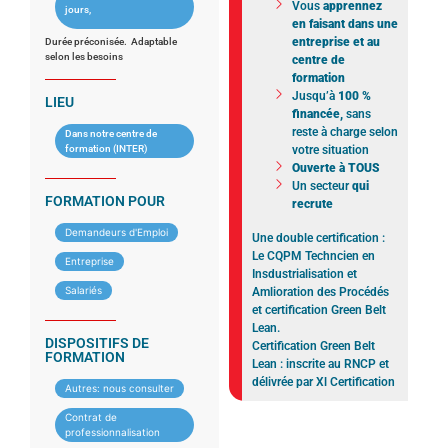
Vous
apprennez
jours,
en faisant dans une
entreprise et au
Durée préconisée. Adaptable
selon les besoins
centre de
formation
Jusqu’à
100 %
LIEU
financée,
sans
reste à charge selon
Dans notre centre de
formation (INTER)
votre situation
Ouverte à TOUS
Un secteur
qui
FORMATION POUR
recrute
Demandeurs d'Emploi
Une double certification :
Le CQPM Techncien en
Entreprise
Insdustrialisation et
Salariés
Amlioration des Procédés
et certification Green Belt
Lean.
DISPOSITIFS DE
Certification Green Belt
FORMATION
Lean : inscrite au RNCP et
délivrée par Xl Certification
Autres: nous consulter
Contrat de
professionnalisation