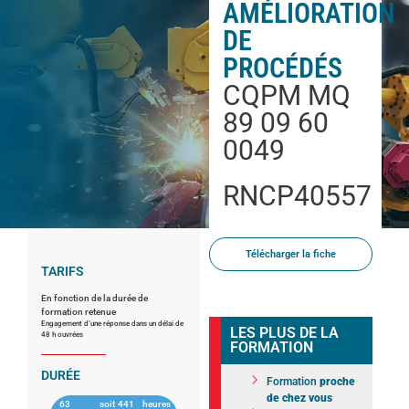
AMÉLIORATION
DE
PROCÉDÉS
CQPM MQ
89 09 60
0049
RNCP40557
Télécharger la fiche
TARIFS
En fonction de la durée de
formation retenue
Engagement d’une réponse dans un délai de
LES PLUS DE LA
48 h ouvrées
FORMATION
DURÉE
Formation
proche
de chez vous
63
soit
441
heures