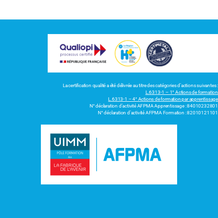
La certification qualité a été délivrée au titre des catégories d’actions suivantes :
L.6313-1 – 1° Actions de formation
L.6313-1 – 4° Actions de formation par apprentissage
N° déclaration d’activité AFPMA Apprentissage : 84010232801
N° déclaration d’activité AFPMA Formation : 82010121101