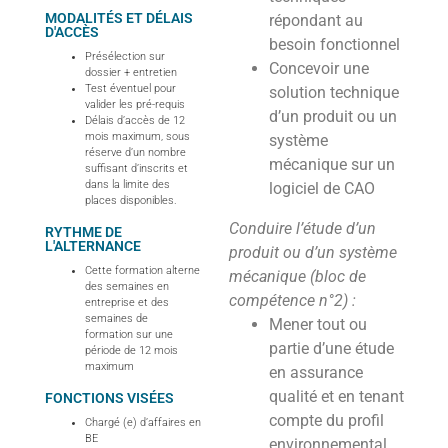
MODALITÉS ET DÉLAIS
répondant au
D'ACCÈS
besoin fonctionnel
Présélection sur
Concevoir une
dossier + entretien
Test éventuel pour
solution technique
valider les pré-requis
d’un produit ou un
Délais d’accès de 12
mois maximum, sous
système
réserve d’un nombre
mécanique sur un
suffisant d’inscrits et
dans la limite des
logiciel de CAO
places disponibles.
Conduire l’étude d’un
RYTHME DE
L'ALTERNANCE
produit ou d’un système
Cette formation alterne
mécanique (bloc de
des semaines en
compétence n°2) :
entreprise et des
semaines de
Mener tout ou
formation sur une
partie d’une étude
période de 12 mois
maximum
en assurance
qualité et en tenant
FONCTIONS VISÉES
compte du profil
Chargé (e) d’affaires en
BE
environnemental