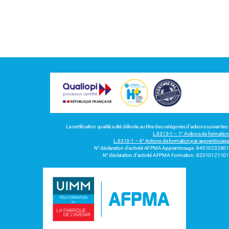
La certification qualité a été délivrée au titre des catégories d’actions suivantes :
L.6313-1 – 1° Actions de formation
L.6313-1 – 4° Actions de formation par apprentissage
N° déclaration d’activité AFPMA Apprentissage : 84010232801
N° déclaration d’activité AFPMA Formation : 82010121101