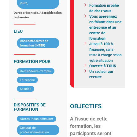
jours,
Formation
proche
de chez vous
Durée préconisée. Adaptable selon
Vous
apprennez
les besoins
en faisant dans une
entreprise et au
LIEU
centre de
formation
Dans notre centre de
Jusqu’à
100 %
formation (INTER)
financée,
sans
reste à charge selon
votre situation
FORMATION POUR
Ouverte à TOUS
Demandeurs d'Emploi
Un secteur
qui
recrute
Entreprise
Salariés
DISPOSITIFS DE
OBJECTIFS
FORMATION
A l’issue de cette
Autres: nous consulter
formation, les
Contrat de
professionnalisation
participants seront