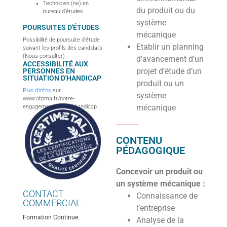
Technicien (ne) en
du produit ou du
bureau d’études
système
POURSUITES D'ÉTUDES
mécanique
Possibilité de poursuite d’étude
Etablir un planning
suivant les profils des candidats
(Nous consulter)
d’avancement d’un
ACCESSIBILITÉ AUX
projet d’étude d’un
PERSONNES EN
SITUATION D'HANDICAP
produit ou un
Plus d’infos
sur
système
www.afpma.fr/notre-
mécanique
engagement-accueil-handicap
CONTENU
PÉDAGOGIQUE
Concevoir un produit ou
un système mécanique :
CONTACT
Connaissance de
COMMERCIAL
l’entreprise
Formation Continue.
Analyse de la