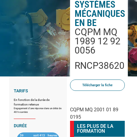
SYSTÈMES
MÉCANIQUES
EN BE
CQPM MQ
1989 12 92
0056
RNCP38620
Télécharger la fiche
TARIFS
En fonction de la durée de
formation retenue
CQPM MQ 2001 01 89
Engagement d’une réponse dans un délai de
48 h ouvrées
0195
DURÉE
LES PLUS DE LA
FORMATION
59
soit
413
heures