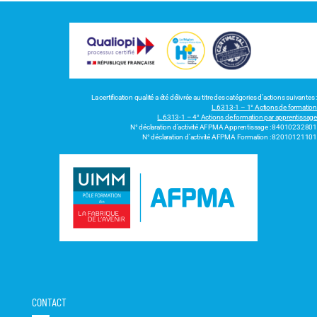
La certification qualité a été délivrée au titre des catégories d’actions suivantes :
L.6313-1 – 1° Actions de formation
L.6313-1 – 4° Actions de formation par apprentissage
N° déclaration d’activité AFPMA Apprentissage : 84010232801
N° déclaration d’activité AFPMA Formation : 82010121101
CONTACT