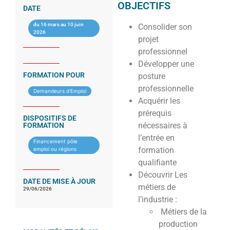
OBJECTIFS
DATE
du 16 mars au 10 juin
Consolider son
2026
projet
professionnel
Développer une
FORMATION POUR
posture
professionnelle
Demandeurs d'Emploi
Acquérir les
prérequis
DISPOSITIFS DE
nécessaires à
FORMATION
l’entrée en
Financement pôle
formation
emploi ou régions
qualifiante
Découvrir Les
DATE DE MISE À JOUR
métiers de
29/06/2026
l’industrie :
Métiers de la
production