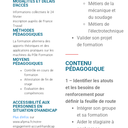
MODALITÉS ET DÉLAIS
Métiers de la
D'ACCÈS
mécanique et
Informations collectives le 24
du soudage
février
inscription auprès de France
Métiers de
Travail
MÉTHODES
l’électrotechnique
PÉDAGOGIQUES
Valider son projet
La formation alternera des
de formation
apports théoriques et des
applications pratiques sur les
machines du Pôle Formation
MOYENS
CONTENU
PÉDAGOGIQUES
PÉDAGOGIQUE
Contrôle en cours de
formation
Attestation de fin de
1 – Identifier les atouts
stage
et les besoins de
Evaluation des
compétences
renforcement pour
définir la feuille de route
ACCESSIBILITÉ AUX
PERSONNES EN
Intégrer son groupe
SITUATION D'HANDICAP
et sa formation
Plus d’infos
sur
Aider le stagiaire à
www.afpma.fr/notre-
engagement-accueil-handicap