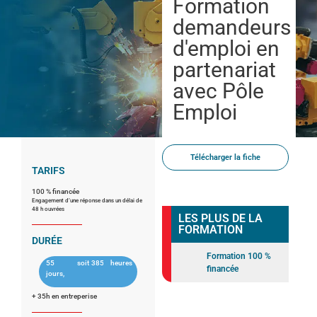
Formation
demandeurs
d'emploi en
partenariat
avec Pôle
Emploi
Télécharger la fiche
TARIFS
100 % financée
Engagement d’une réponse dans un délai de
48 h ouvrées
LES PLUS DE LA
FORMATION
DURÉE
Formation 100 %
55
soit
385
heures
financée
jours,
+ 35h en entreperise