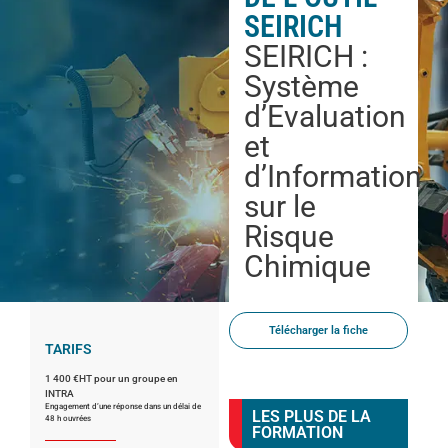
SEIRICH
SEIRICH :
Système
d’Evaluation
et
d’Information
sur le
Risque
Chimique
Télécharger la fiche
TARIFS
1 400 €HT pour un groupe en
INTRA
Engagement d’une réponse dans un délai de
LES PLUS DE LA
48 h ouvrées
FORMATION