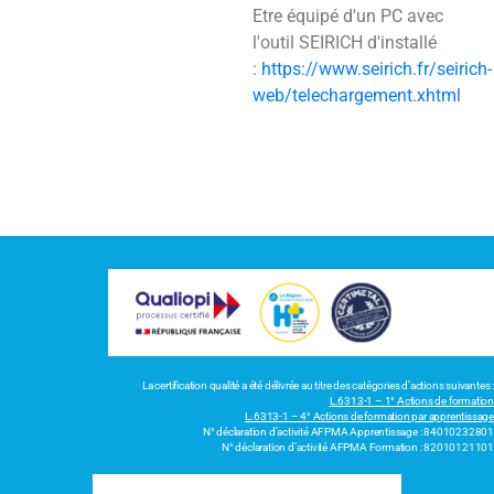
Etre équipé d'un PC avec
l'outil SEIRICH d'installé
:
https://www.seirich.fr/seirich-
web/telechargement.xhtml
La certification qualité a été délivrée au titre des catégories d’actions suivantes :
L.6313-1 – 1° Actions de formation
L.6313-1 – 4° Actions de formation par apprentissage
N° déclaration d’activité AFPMA Apprentissage : 84010232801
N° déclaration d’activité AFPMA Formation : 82010121101