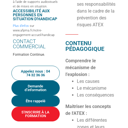
à l’aide de supports audiovisuels
ses responsabilités
et de mises en situation.
dans le cadre de la
ACCESSIBILITÉ AUX
PERSONNES EN
prévention des
SITUATION D'HANDICAP
risques ATEX
Plus d’infos
sur
www.afpma.fr/notre-
engagement-accueil-handicap
CONTACT
CONTENU
COMMERCIAL
PÉDAGOGIQUE
Formation Continue.
Comprendre le
mécanisme de
Appelez nous : 04
l’explosion :
74 32 36 36
Les causes
Demande
Le mécanisme
d’information
Les conséquences
Être rappelé
Maitriser les concepts
S'INSCRIRE À LA
de l'ATEX :
FORMATION
Les différentes
zones et leurs