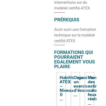
interventions sur du
matériel certifié ATEX.
PRÉREQUIS
Avoir suivi une formation
technique sur le matériel
certifié ATEX
FORMATIONS QUI
POURRAIENT
EGALEMENT VOUS
PLAIRE
Habilitation
Organiser
Manier
ATEX
un
des
–
exercice
extincte
Niveau
d’évacuation.
sur
0
feux
réels