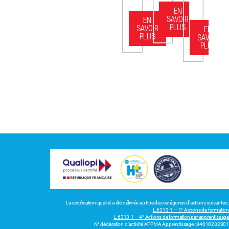
EN
SAVOIR
EN
PLUS
SAVOIR
EN
PLUS
SAVOIR
PLUS
La certification qualité a été délivrée au titre des catégories d’actions suivantes :
L.6313-1 – 1° Actions de formation
L.6313-1 – 4° Actions de formation par apprentissage
N° déclaration d’activité AFPMA Apprentissage : 84010232801