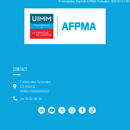
N° déclaration d’activité AFPMA Formation : 82010121101
CONTACT
1 allée des Tyrandes
CS 90002
01960 PERONNAS
04 74 32 36 36