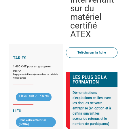
sur du
matériel
certifié
ATEX
Télécharger la fiche
TARIFS
1 400 €HT pour un groupe en
INTRA
Engagement d’une réponse dans un délai de
LES PLUS DE LA
48 h ouvrées
FORMATION
Démonstrations
1 jour,
soit
7
heures
d'explosions en lien avec
les risques de votre
entreprise (en option et à
LIEU
définir suivant les
scénarios retenus et le
Dans votre entreprise
nombre de participants)
(INTRA)