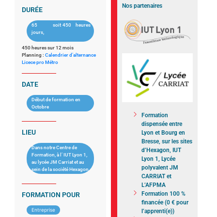
Nos partenaires
DURÉE
65
soit
450
heures
jours,
450 heures sur 12 mois
Planning :
Calendrier d’alternance
Licece pro Métro
DATE
Début de formation en
Octobre
Formation
dispensée entre
LIEU
Lyon et Bourg en
Bresse, sur les sites
Dans notre Centre de
d’Hexagon, IUT
Formation, à l’ IUT Lyon 1,
Lyon 1, Lycée
au lycée JM Carriat et au
polyvalent JM
sein de la société Hexagon
CARRIAT et
L’AFPMA
Formation 100 %
FORMATION POUR
financée (0 € pour
Entreprise
l’apprenti(e))