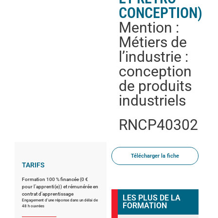
CONCEPTION)
Mention :
Métiers de
l’industrie :
conception
de produits
industriels
RNCP40302
Télécharger la fiche
TARIFS
Formation 100 % financée (0 €
pour l’apprenti(e)) et rémunérée en
contrat d’apprentissage
LES PLUS DE LA
Engagement d’une réponse dans un délai de
FORMATION
48 h ouvrées