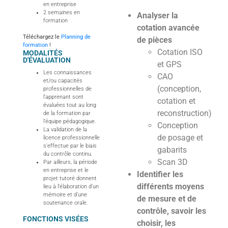
en entreprise
2 semaines en
Analyser la
formation
cotation avancée
Téléchargez le
Planning de
de pièces
formation
!
Cotation ISO
MODALITÉS
D'ÉVALUATION
et GPS
Les connaissances
CAO
et/ou capacités
(conception,
professionnelles de
l’apprenant sont
cotation et
évaluées tout au long
reconstruction)
de la formation par
l’équipe pédagogique.
Conception
La validation de la
de posage et
licence professionnelle
s’effectue par le biais
gabarits
du contrôle continu.
Scan 3D
Par ailleurs, la période
en entreprise et le
Identifier les
projet tutoré donnent
différents moyens
lieu à l’élaboration d’un
mémoire et d’une
de mesure et de
soutenance orale.
contrôle, savoir les
FONCTIONS VISÉES
choisir, les