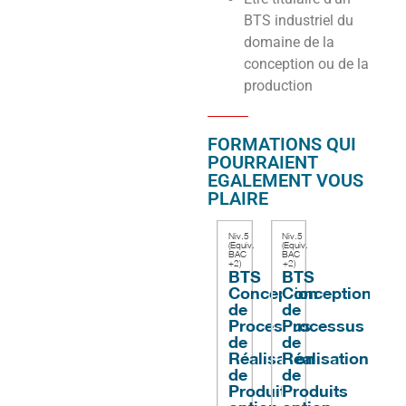
BTS industriel du
domaine de la
conception ou de la
production
FORMATIONS QUI
POURRAIENT
EGALEMENT VOUS
PLAIRE
Niv.5
Niv.5
(Equiv.
(Equiv.
BAC
BAC
+2)
+2)
BTS
BTS
Conception
Conception
de
de
Processus
Processus
de
de
Réalisation
Réalisation
de
de
Produits
Produits