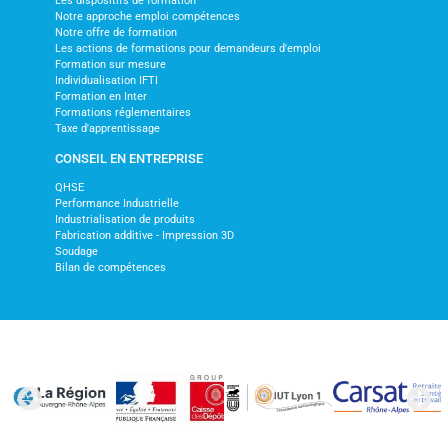
Les dispositifs de formation
Notre approche emploi compétences
Notre offre de formation
Les actions de formations pour demandeurs d'emploi
Formation sur mesure
Individualisation IFTI
Formation en Inter
Formations réglementaires
Taxe d'apprentissage
CONSEIL EN ENTREPRISE
QHSE
Performance Industrielle
Industrialisation de produits
Fabrication additive - Impression 3D
Soudage
Bilan de compétences