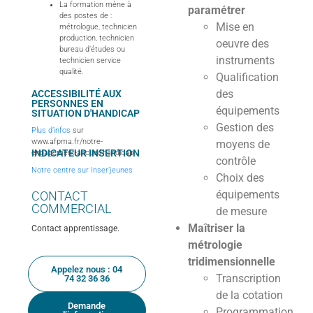
La formation mène à
paramétrer
des postes de :
Mise en
métrologue, technicien
production, technicien
oeuvre des
bureau d’études ou
instruments
technicien service
qualité.
Qualification
des
ACCESSIBILITÉ AUX
PERSONNES EN
équipements
SITUATION D'HANDICAP
Gestion des
Plus d’infos
sur
www.afpma.fr/notre-
moyens de
INDICATEUR INSERTION
engagement-accueil-handicap
contrôle
Notre centre sur Inser’jeunes
Choix des
équipements
CONTACT
COMMERCIAL
de mesure
Maîtriser la
Contact apprentissage.
métrologie
tridimensionnelle
Appelez nous : 04
Transcription
74 32 36 36
de la cotation
Demande
Programmation