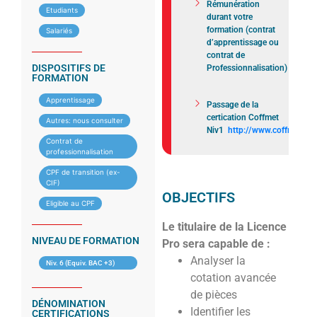
Rémunération
Etudiants
durant votre
formation (contrat
Salariés
d’apprentissage ou
contrat de
DISPOSITIFS DE
Professionnalisation)
FORMATION
Apprentissage
Passage de la
certication Coffmet
Autres: nous consulter
Niv1
http://www.coffmet.fr
Contrat de
professionnalisation
CPF de transition (ex-
CIF)
OBJECTIFS
Eligible au CPF
Le titulaire de la Licence
NIVEAU DE FORMATION
Pro sera capable de :
Analyser la
Niv. 6 (Equiv. BAC +3)
cotation avancée
de pièces
DÉNOMINATION
Identifier les
CERTIFICATIONS