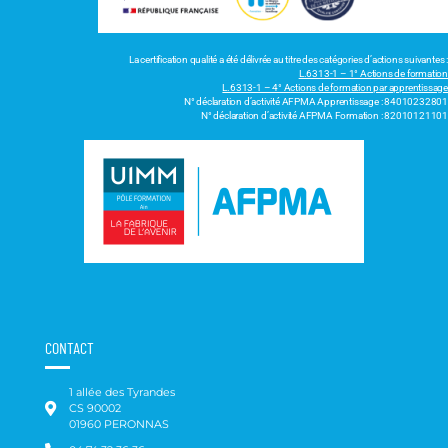
La certification qualité a été délivrée au titre des catégories d’actions suivantes :
L.6313-1 – 1° Actions de formation
L.6313-1 – 4° Actions de formation par apprentissage
N° déclaration d’activité AFPMA Apprentissage : 84010232801
N° déclaration d’activité AFPMA Formation : 82010121101
CONTACT
1 allée des Tyrandes
CS 90002
01960 PERONNAS