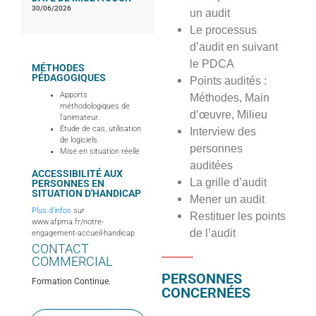
30/06/2026
un audit
Le processus
d’audit en suivant
le PDCA
MÉTHODES
PÉDAGOGIQUES
Points audités :
Apports
Méthodes, Main
méthodologiques de
d’œuvre, Milieu
l’animateur.
Etude de cas, utilisation
Interview des
de logiciels.
personnes
Mise en situation réelle
auditées
ACCESSIBILITÉ AUX
La grille d’audit
PERSONNES EN
SITUATION D'HANDICAP
Mener un audit
Plus d’infos
sur
Restituer les points
www.afpma.fr/notre-
de l’audit
engagement-accueil-handicap
CONTACT
COMMERCIAL
PERSONNES
Formation Continue.
CONCERNÉES