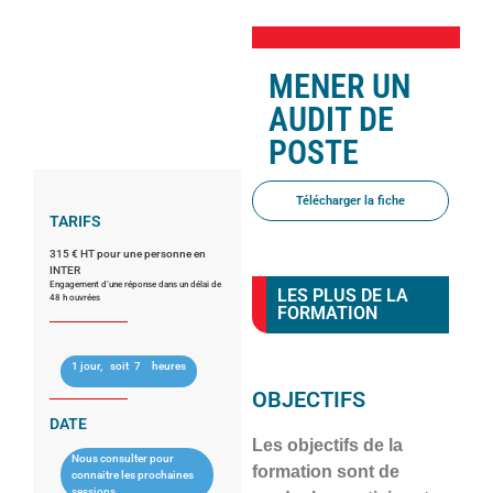
MENER UN
AUDIT DE
POSTE
Télécharger la fiche
TARIFS
315 € HT pour une personne en
INTER
Engagement d’une réponse dans un délai de
LES PLUS DE LA
48 h ouvrées
FORMATION
1 jour,
soit
7
heures
OBJECTIFS
DATE
Les objectifs de la
Nous consulter pour
formation sont de
connaitre les prochaines
sessions