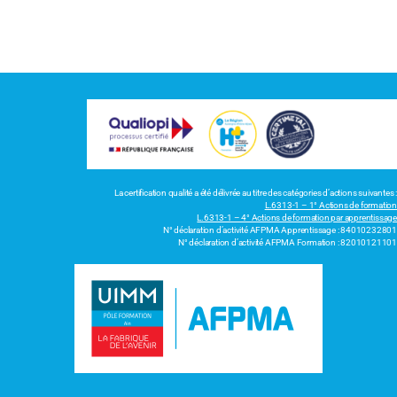
La certification qualité a été délivrée au titre des catégories d’actions suivantes :
L.6313-1 – 1° Actions de formation
L.6313-1 – 4° Actions de formation par apprentissage
N° déclaration d’activité AFPMA Apprentissage : 84010232801
N° déclaration d’activité AFPMA Formation : 82010121101