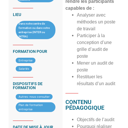
rendre les participants
capables de :
LIEU
Analyser avec
méthodes un poste
Dans notre centre de
formation ou dans votre
de travail
entreprise (INTER ou
Participer à la
INTRA)
conception d’une
grille d’audit de
FORMATION POUR
poste
Entreprise
Mener un audit de
Salariés
poste
Restituer les
résultats d’un audit
DISPOSITIFS DE
FORMATION
Autres: nous consulter
CONTENU
Plan de formation
PÉDAGOGIQUE
entreprise
Objectifs de l’audit
Pourquoi réaliser
DATE DE MISE À JOUR