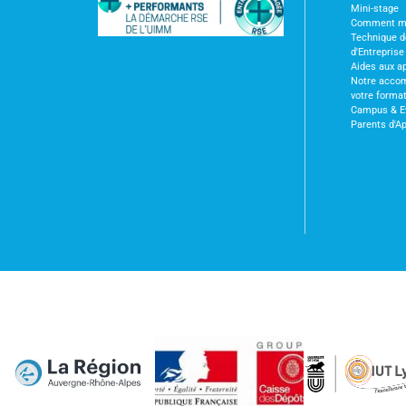
Mini-stage
Comment m'i
Technique 
d'Entreprise
Aides aux a
Notre acco
votre forma
Campus & E
Parents d'A