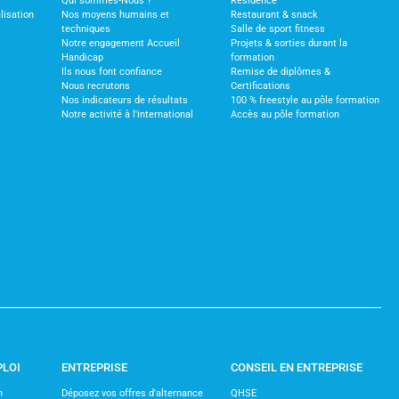
Qui sommes-Nous ?
Résidence
lisation
Nos moyens humains et
Restaurant & snack
techniques
Salle de sport fitness
Notre engagement Accueil
Projets & sorties durant la
Handicap
formation
Ils nous font confiance
Remise de diplômes &
Nous recrutons
Certifications
Nos indicateurs de résultats
100 % freestyle au pôle formation
Notre activité à l'international
Accès au pôle formation
PLOI
ENTREPRISE
CONSEIL EN ENTREPRISE
n
Déposez vos offres d'alternance
QHSE