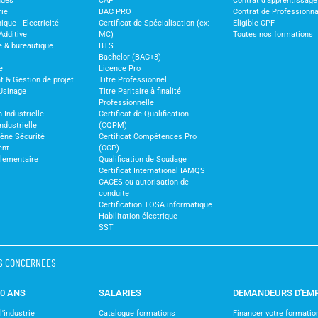
udes
CAP
Contrat d'apprentissage
rie
BAC PRO
Contrat de Professionna
ique - Electricité
Certificat de Spécialisation (ex:
Eligible CPF
Additive
MC)
Toutes nos formations
e & bureautique
BTS
Bachelor (BAC+3)
e
Licence Pro
& Gestion de projet
Titre Professionnel
Usinage
Titre Paritaire à finalité
Professionnelle
 Industrielle
Certificat de Qualification
ndustrielle
(CQPM)
iène Sécurité
Certificat Compétences Pro
ent
(CCP)
glementaire
Qualification de Soudage
Certificat International IAMQS
CACES ou autorisation de
conduite
Certification TOSA informatique
Habilitation électrique
SST
S CONCERNEES
30 ANS
SALARIES
DEMANDEURS D'EM
'industrie
Catalogue formations
Financer votre formatio