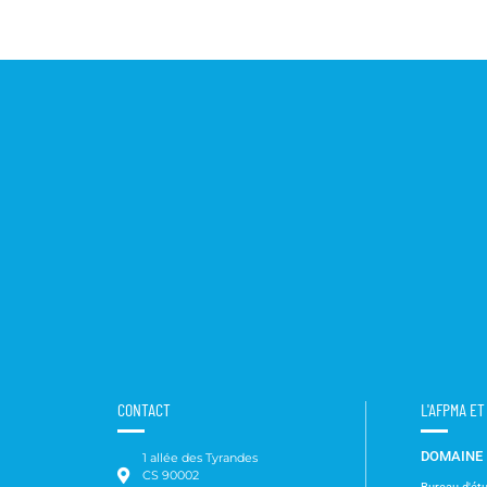
CONTACT
L'AFPMA E
DOMAINE
1 allée des Tyrandes
CS 90002