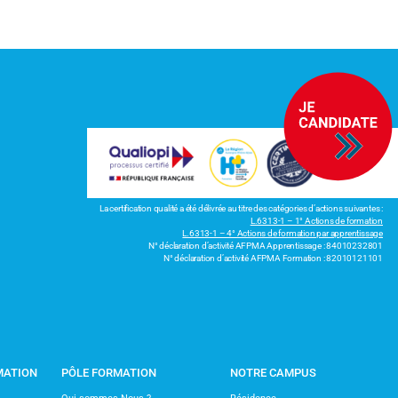
La certification qualité a été délivrée au titre des catégories d’actions suivantes :
L.6313-1 – 1° Actions de formation
L.6313-1 – 4° Actions de formation par apprentissage
N° déclaration d’activité AFPMA Apprentissage : 84010232801
N° déclaration d’activité AFPMA Formation : 82010121101
MATION
PÔLE FORMATION
NOTRE CAMPUS