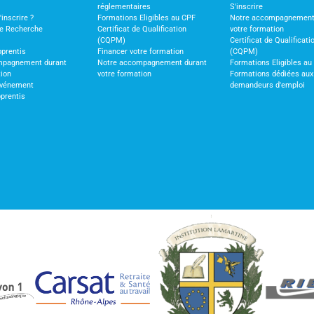
réglementaires
S'inscrire
nscrire ?
Formations Eligibles au CPF
Notre accompagnement
de Recherche
Certificat de Qualification
votre formation
(CQPM)
Certificat de Qualificati
pprentis
Financer votre formation
(CQPM)
mpagnement durant
Notre accompagnement durant
Formations Eligibles au
tion
votre formation
Formations dédiées aux
vénement
demandeurs d'emploi
pprentis