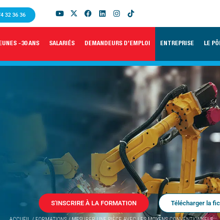
74 32 36 36
EUNES -30 ANS
SALARIÉS
DEMANDEURS D’EMPLOI
ENTREPRISE
LE PÔ
S'INSCRIRE À LA FORMATION
Télécharger la fi
ACCUEIL
/
FORMATIONS
/
MESURER UNE PIÈCE AVEC LES MOYENS CONVENTIONNELS