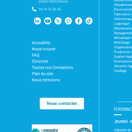
Bureau d'ét
01960 PERONNAS
Chaudronne
04 74 32 36 36
Electrotechn
Fabrication 
Informatiqu
Logistique
Maintenanc
Management 
Mécanique 
Actualités
Métrologie
Organisation
Nous trouver
Production I
FAQ
Qualité Hyg
S'inscrire
Environnem
Sécurité ré
Toutes nos formations
Soudage
Plan du site
Nous recrutons
Nous contacter
PERSONNE
JEUNES -
Odyssée de l