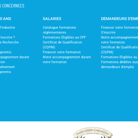
S CONCERNEES
30 ANS
SALARIES
DEMANDEURS D'EM
'industrie
Catalogue formations
Financer votre formatio
réglementaires
S'inscrire
nscrire ?
Formations Eligibles au CPF
Notre accompagnement
de Recherche
Certificat de Qualification
votre formation
(CQPM)
Certificat de Qualificati
pprentis
Financer votre formation
(CQPM)
mpagnement durant
Notre accompagnement durant
Formations Eligibles au
tion
votre formation
Formations dédiées aux
vénement
demandeurs d'emploi
pprentis