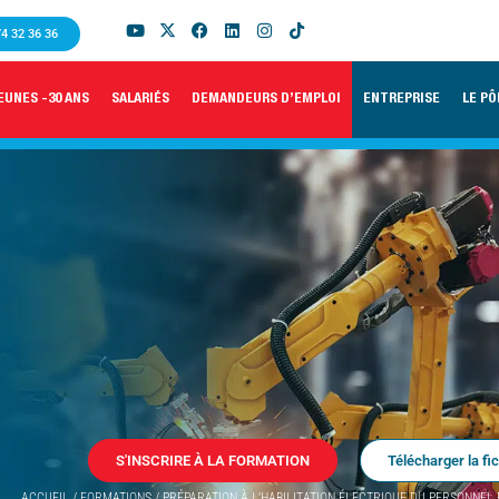
74 32 36 36
EUNES -30 ANS
SALARIÉS
DEMANDEURS D’EMPLOI
ENTREPRISE
LE PÔ
S'INSCRIRE À LA FORMATION
Télécharger la fi
ACCUEIL
/
FORMATIONS
/
PRÉPARATION À L’HABILITATION ÉLECTRIQUE DU PERSONNEL 