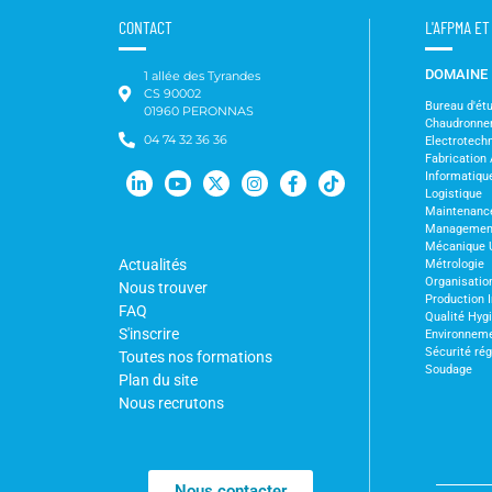
CONTACT
L'AFPMA E
DOMAINE
1 allée des Tyrandes
CS 90002
Bureau d'ét
01960 PERONNAS
Chaudronne
04 74 32 36 36
Electrotechn
Fabrication 
Informatiqu
Logistique
Maintenanc
Management 
Mécanique 
Actualités
Métrologie
Organisation
Nous trouver
Production I
FAQ
Qualité Hyg
S'inscrire
Environnem
Sécurité ré
Toutes nos formations
Soudage
Plan du site
Nous recrutons
Nous contacter