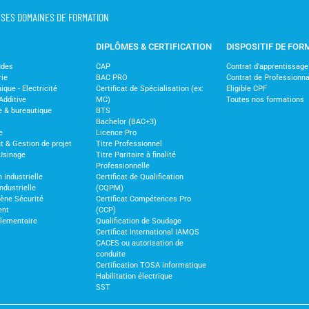
T SES DOMAINES DE FORMATION
DIPLÔMES & CERTIFICATION
DISPOSITIF DE FOR
udes
CAP
Contrat d'apprentissage
rie
BAC PRO
Contrat de Professionna
ique - Electricité
Certificat de Spécialisation (ex:
Eligible CPF
Additive
MC)
Toutes nos formations
e & bureautique
BTS
Bachelor (BAC+3)
e
Licence Pro
& Gestion de projet
Titre Professionnel
Usinage
Titre Paritaire à finalité
Professionnelle
 Industrielle
Certificat de Qualification
ndustrielle
(CQPM)
iène Sécurité
Certificat Compétences Pro
ent
(CCP)
glementaire
Qualification de Soudage
Certificat International IAMQS
CACES ou autorisation de
conduite
Certification TOSA informatique
Habilitation électrique
SST