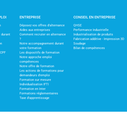
PLOI
ENTREPRISE
CONSEIL EN ENTREPRISE
n
Déposez vos offres d'alternance
QHSE
Aides aux entreprises
Performance Industrielle
 durant
Comment recruter en alternance
Industrialisation de produits
?
Fabrication additive - Impression 3D
on
Notre accompagnement durant
Soudage
votre formation
Bilan de compétences
 CPF
Les dispositifs de formation
Notre approche emploi
compétences
Notre offre de formation
Les actions de formations pour
demandeurs d'emploi
Formation sur mesure
Individualisation IFTI
Formation en Inter
Formations réglementaires
Taxe d'apprentissage