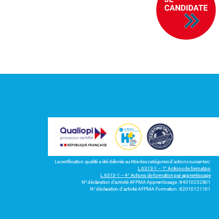
La certification qualité a été délivrée au titre des catégories d’actions suivantes :
L.6313-1 – 1° Actions de formation
L.6313-1 – 4° Actions de formation par apprentissage
N° déclaration d’activité AFPMA Apprentissage : 84010232801
N° déclaration d’activité AFPMA Formation : 82010121101