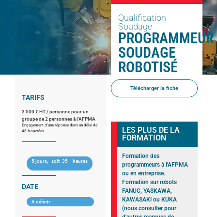
Qualification
Soudage
PROGRAMMEUR
SOUDAGE
ROBOTISÉ
Télécharger la fiche
TARIFS
3 500 € HT / personne pour un
groupe de 2 personnes à l’AFPMA
Engagement d’une réponse dans un délai de
LES PLUS DE LA
48 h ouvrées
FORMATION
Formation des
5 jours,
soit
35
heures
programmeurs à l'AFPMA
ou en entreprise.
Formation sur robots
DATE
FANUC, YASKAWA,
KAWASAKI ou KUKA
A définir
(nous consulter pour