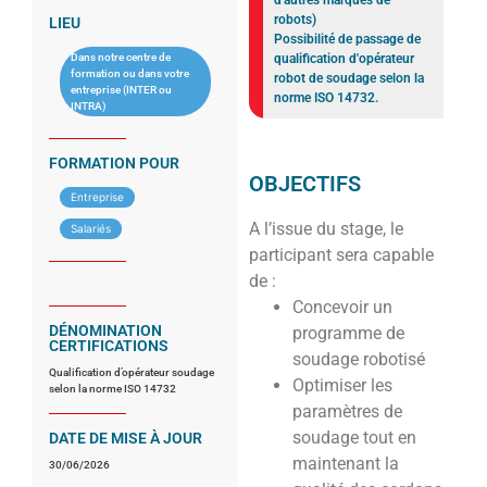
d'autres marques de
robots)
LIEU
Possibilité de passage de
Dans notre centre de
qualification d'opérateur
formation ou dans votre
robot de soudage selon la
entreprise (INTER ou
norme ISO 14732.
INTRA)
FORMATION POUR
OBJECTIFS
Entreprise
A l’issue du stage, le
Salariés
participant sera capable
de :
Concevoir un
DÉNOMINATION
programme de
CERTIFICATIONS
soudage robotisé
Qualification d’opérateur soudage
Optimiser les
selon la norme ISO 14732
paramètres de
soudage tout en
DATE DE MISE À JOUR
maintenant la
30/06/2026