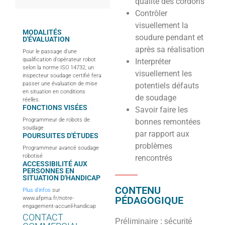
qualité des cordons
Contrôler
visuellement la
MODALITÉS
soudure pendant et
D'ÉVALUATION
après sa réalisation
Pour le passage d'une
qualification d'opérateur robot
Interpréter
selon la norme ISO 14732, un
visuellement les
inspecteur soudage certifié fera
passer une évaluation de mise
potentiels défauts
en situation en conditions
de soudage
réelles.
FONCTIONS VISÉES
Savoir faire les
Programmeur de robots de
bonnes remontées
soudage
par rapport aux
POURSUITES D'ÉTUDES
problèmes
Programmeur avancé soudage
robotisé
rencontrés
ACCESSIBILITÉ AUX
PERSONNES EN
SITUATION D'HANDICAP
CONTENU
Plus d’infos
sur
PÉDAGOGIQUE
www.afpma.fr/notre-
engagement-accueil-handicap
CONTACT
Préliminaire : sécurité