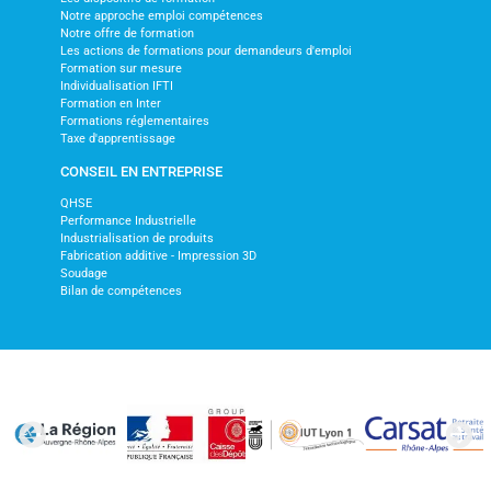
Notre approche emploi compétences
Notre offre de formation
Les actions de formations pour demandeurs d'emploi
Formation sur mesure
Individualisation IFTI
Formation en Inter
Formations réglementaires
Taxe d'apprentissage
CONSEIL EN ENTREPRISE
QHSE
Performance Industrielle
Industrialisation de produits
Fabrication additive - Impression 3D
Soudage
Bilan de compétences