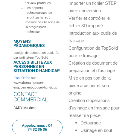
Importer un fichier STEP
travaux pratiques.
Les apports
avec conversion
technologiques se
feront au fur et à
Vérifier et contrôler le
mesure des besoins de
fichier 3D importé
la progression
technique.
Introduction aux outils de
fraisage
MOYENS
PÉDAGOGIQUES
Configuration de TopSolid
Locigiel de conception assistée
pour le fraisage,
par ordinateur Top Solid
ACCESSIBILITÉ AUX
Création de document de
PERSONNES EN
SITUATION D'HANDICAP
préparation et d’usinage
Mise en position de la
Plus d’infos
sur
www.afpma.fr/notre-
pièce à usiner et son
engagement-accueil-handicap
origine
CONTACT
COMMERCIAL
Création d’opérations
d’usinage en fraisage pour
BADY Maxime.
réaliser sa pièce
Détourage
Appelez nous : 04
74 32 36 36
Usinage en bout