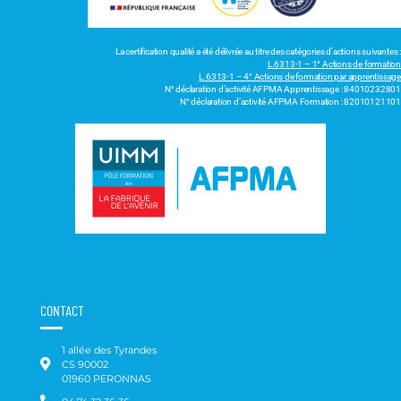
La certification qualité a été délivrée au titre des catégories d’actions suivantes :
L.6313-1 – 1° Actions de formation
L.6313-1 – 4° Actions de formation par apprentissage
N° déclaration d’activité AFPMA Apprentissage : 84010232801
N° déclaration d’activité AFPMA Formation : 82010121101
CONTACT
1 allée des Tyrandes
CS 90002
01960 PERONNAS