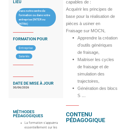
LIEU
capables de :
Acquérir les principes de
Dans notre centre de
formation ou dans votre
base pour la réalisation de
entreprise (INTER ou
pièces à usiner en
INTRA)
Fraisage sur MOCN,
Apprendre la création
FORMATION POUR
d’outils génériques
Entreprise
de fraisage,
Salariés
Maitriser les cycles
de fraisage et de
simulation des
trajectoires,
DATE DE MISE À JOUR
30/06/2026
Génération des blocs
S …
MÉTHODES
CONTENU
PÉDAGOGIQUES
PÉDAGOGIQUE
La formation s’appuiera
essentiellement sur les