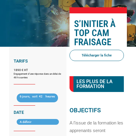
S’INITIER À
TOP CAM
FRAISAGE
Télécharger la fiche
TARIFS
1890 € HT
Engagement d’une réponse dans un délai de
48 h ouvrées
LES PLUS DE LA
FORMATION
6 jours,
soit
42
heures
OBJECTIFS
DATE
A définir
A l'issue de la formation les
apprenants seront