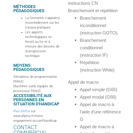
instructions CN
MÉTHODES
PÉDAGOGIQUES
Branchement et répétition
Branchement
La formation s’appuiera
essentiellement sur les
inconditionnel
travaux pratiques.
Les apports
(instruction GOTO).
technologiques se
Branchement
feront au fur et à
mesure des besoins de
conditionnel
la progression
(instruction IF)
technique.
Répétition
MOYENS
PÉDAGOGIQUES
(instruction While)
Simulateur de programmation
FANUC
Appel de macro
Machines outils équipés de
Appel simple (G65)
processeur FANUC
ACCESSIBILITÉ AUX
Appel modal (G66)
PERSONNES EN
SITUATION D'HANDICAP
Appel de macro à
Plus d’infos
sur
l’aide d’une référence
www.afpma.fr/notre-
G
engagement-accueil-handicap
CONTACT
Appel de macro à
COMMERCIAL