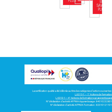
PLUS
EN
SAVOIR
PLUS
La certification qualité a été délivrée au titre des catégories d’actions suivantes :
L.6313-1 – 1° Actions de formation
L.6313-1 – 4° Actions de formation par apprentissage
N° déclaration d’activité AFPMA Apprentissage : 84010232801
N° déclaration d’activité AFPMA Formation : 82010121101