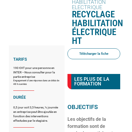
HABILITATION
ELECTRIQUE
RECYCLAGE
HABILITATION
ÉLECTRIQUE
HT
Télécharger la fiche
TARIFS
190 €HT pour une personne en
INTER – Nous consulter pour la
partie entreprise
LES PLUS DE LA
Engagement d’une réponse dans un délai de
FORMATION
48 h ouvrées
DURÉE
OBJECTIFS
0,5 jour soit 3,5 heures, ½ journée
en entreprise peut être ajoutée en
fonction des interventions
Les objectifs de la
effectuées par le stagiaire.
formation sont de