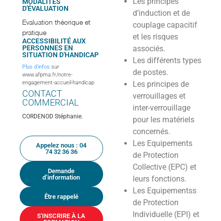
Les principes
MODALITÉS
D'ÉVALUATION
d’induction et de
Evaluation théorique et
couplage capacitif
pratique
et les risques
ACCESSIBILITÉ AUX
PERSONNES EN
associés.
SITUATION D'HANDICAP
Les différents types
Plus d’infos
sur
de postes.
www.afpma.fr/notre-
engagement-accueil-handicap
Les principes de
CONTACT
verrouillages et
COMMERCIAL
inter-verrouillage
CORDENOD Stéphanie.
pour les matériels
concernés.
Les Equipements
Appelez nous : 04
74 32 36 36
de Protection
Collective (EPC) et
Demande
d’information
leurs fonctions.
Les Equipementss
Être rappelé
de Protection
Individuelle (EPI) et
S'INSCRIRE À LA