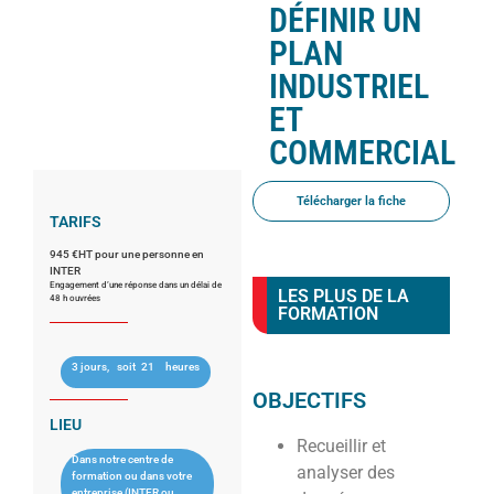
DÉFINIR UN
PLAN
INDUSTRIEL
ET
COMMERCIAL
Télécharger la fiche
TARIFS
945 €HT pour une personne en
INTER
Engagement d’une réponse dans un délai de
LES PLUS DE LA
48 h ouvrées
FORMATION
3 jours,
soit
21
heures
OBJECTIFS
LIEU
Recueillir et
Dans notre centre de
analyser des
formation ou dans votre
entreprise (INTER ou