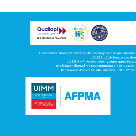
La certification qualité a été délivrée au titre des catégories d’actions suivantes :
L.6313-1 – 1° Actions de formation
L.6313-1 – 4° Actions de formation par apprentissage
N° déclaration d’activité AFPMA Apprentissage : 84010232801
N° déclaration d’activité AFPMA Formation : 82010121101