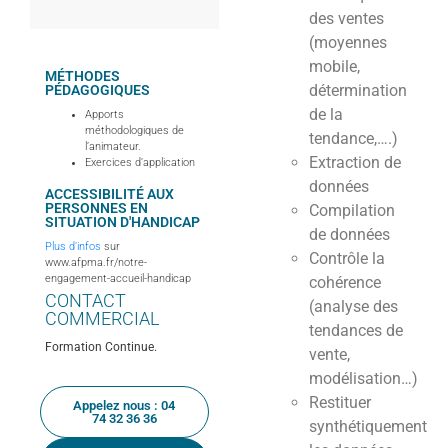
des ventes
(moyennes
mobile,
MÉTHODES
détermination
PÉDAGOGIQUES
de la
Apports
méthodologiques de
tendance,….)
l’animateur.
Extraction de
Exercices d’application
données
ACCESSIBILITÉ AUX
PERSONNES EN
Compilation
SITUATION D'HANDICAP
de données
Plus d’infos
sur
Contrôle la
www.afpma.fr/notre-
engagement-accueil-handicap
cohérence
CONTACT
(analyse des
COMMERCIAL
tendances de
Formation Continue.
vente,
modélisation…)
Restituer
Appelez nous : 04
74 32 36 36
synthétiquement