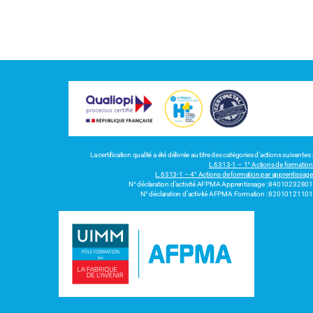
La certification qualité a été délivrée au titre des catégories d’actions suivantes :
L.6313-1 – 1° Actions de formation
L.6313-1 – 4° Actions de formation par apprentissage
N° déclaration d’activité AFPMA Apprentissage : 84010232801
N° déclaration d’activité AFPMA Formation : 82010121101