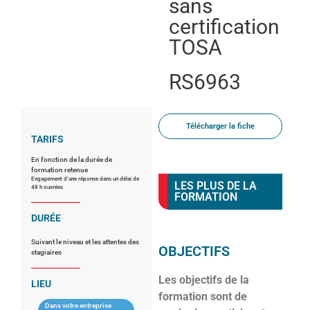
sans
certification
TOSA
RS6963
Télécharger la fiche
TARIFS
En fonction de la durée de
formation retenue
Engagement d’une réponse dans un délai de
LES PLUS DE LA
48 h ouvrées
FORMATION
DURÉE
Suivant le niveau et les attentes des
OBJECTIFS
stagiaires
Les objectifs de la
LIEU
formation sont de
Dans votre entreprise