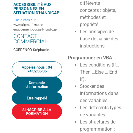
différents
ACCESSIBILITÉ AUX
PERSONNES EN
concepts : objets,
SITUATION D'HANDICAP
méthodes et
Plus d’infos
sur
propriété.
www.afpma.fr/notre-
engagement-accueil-handicap
Les principes de
CONTACT
base de saisie des
COMMERCIAL
instructions.
CORDENOD Stéphanie.
Programmer en VBA
Les conditions (If…
Appelez nous : 04
74 32 36 36
Then …Else … End
if).
Demande
Stocker des
d’information
informations dans
Être rappelé
des variables.
Les différents types
S'INSCRIRE À LA
FORMATION
de variables.
Les structures de
programmation :