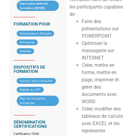
Dans notre centre de
les participants capables
formation (INTER)
de :
Faire des
FORMATION POUR
présentations sur
Demandeurs d'Emploi
POWERPOINT
Entreprise
Optimiser la
messagerie sur
Salariés
INTERNET
Créer, mettre en
DISPOSITIFS DE
FORMATION
forme, mettre en
page, imprimer et
Autres: nous consulter
gérer des
Eligible au CPF
documents avec
Plan de formation
WORD
entreprise
Créer, modifier des
tableaux de calculs
DÉNOMINATION
avec EXCEL et les
CERTIFICATIONS
représenter
Certification TOSA