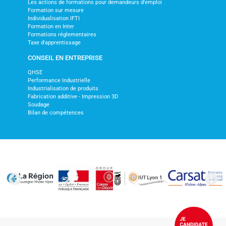
Les actions de formations pour demandeurs d'emploi
Formation sur mesure
Individualisation IFTI
Formation en Inter
Formations réglementaires
Taxe d'apprentissage
CONSEIL EN ENTREPRISE
QHSE
Performance Industrielle
Industrialisation de produits
Fabrication additive - Impression 3D
Soudage
Bilan de compétences