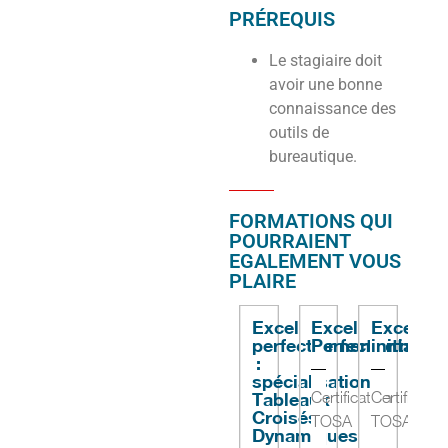
PRÉREQUIS
Le stagiaire doit
avoir une bonne
connaissance des
outils de
bureautique.
FORMATIONS QUI
POURRAIENT
EGALEMENT VOUS
PLAIRE
Excel
Excel
Excel
W
perfectionnement
Perfectionneme
initiation
P
:
spécialisation
Tableaux
Certification
Certificatio
Ce
Croisés
TOSA
TOSA
T
Dynamiques