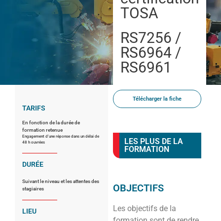
TOSA
RS7256 /
RS6964 /
RS6961
Télécharger la fiche
TARIFS
En fonction de la durée de
formation retenue
Engagement d’une réponse dans un délai de
LES PLUS DE LA
48 h ouvrées
FORMATION
DURÉE
Suivant le niveau et les attentes des
OBJECTIFS
stagiaires
Les objectifs de la
LIEU
formation sont de rendre