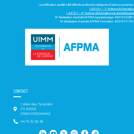
La certification qualité a été délivrée au titre des catégories d’actions suivantes :
L.6313-1 – 1° Actions de formation
L.6313-1 – 4° Actions de formation par apprentissage
N° déclaration d’activité AFPMA Apprentissage : 84010232801
N° déclaration d’activité AFPMA Formation : 82010121101
CONTACT
1 allée des Tyrandes
CS 90002
01960 PERONNAS
04 74 32 36 36