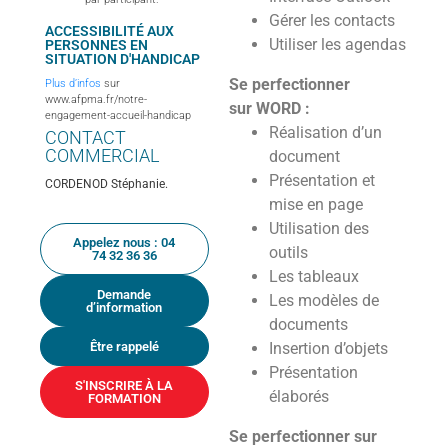
Gérer les contacts
ACCESSIBILITÉ AUX
Utiliser les agendas
PERSONNES EN
SITUATION D'HANDICAP
Se perfectionner
Plus d’infos
sur
www.afpma.fr/notre-
sur WORD :
engagement-accueil-handicap
Réalisation d’un
CONTACT
COMMERCIAL
document
Présentation et
CORDENOD Stéphanie.
mise en page
Utilisation des
Appelez nous : 04
outils
74 32 36 36
Les tableaux
Demande
Les modèles de
d’information
documents
Être rappelé
Insertion d’objets
Présentation
S'INSCRIRE À LA
élaborés
FORMATION
Se perfectionner sur