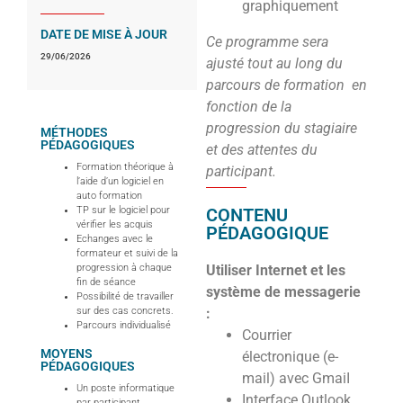
graphiquement
DATE DE MISE À JOUR
Ce programme sera
29/06/2026
ajusté tout au long du
parcours de formation en
fonction de la
progression du stagiaire
MÉTHODES
PÉDAGOGIQUES
et des attentes du
Formation théorique à
participant.
l’aide d’un logiciel en
auto formation
TP sur le logiciel pour
CONTENU
vérifier les acquis
PÉDAGOGIQUE
Echanges avec le
formateur et suivi de la
progression à chaque
Utiliser Internet et les
fin de séance
système de messagerie
Possibilité de travailler
sur des cas concrets.
:
Parcours individualisé
Courrier
MOYENS
électronique (e-
PÉDAGOGIQUES
mail) avec GmaiI
Un poste informatique
Interface Outlook
par participant.