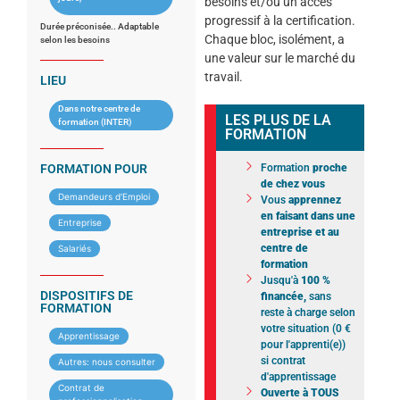
besoins et/ou un accès
progressif à la certification.
Durée préconisée.. Adaptable
Chaque bloc, isolément, a
selon les besoins
une valeur sur le marché du
travail.
LIEU
Dans notre centre de
LES PLUS DE LA
formation (INTER)
FORMATION
FORMATION POUR
Formation
proche
de chez vous
Demandeurs d'Emploi
Vous
apprennez
en faisant dans une
Entreprise
entreprise et au
centre de
Salariés
formation
Jusqu'à
100 %
DISPOSITIFS DE
financée,
sans
FORMATION
reste à charge selon
votre situation (0 €
Apprentissage
pour l'apprenti(e))
si contrat
Autres: nous consulter
d'apprentissage
Contrat de
Ouverte à TOUS