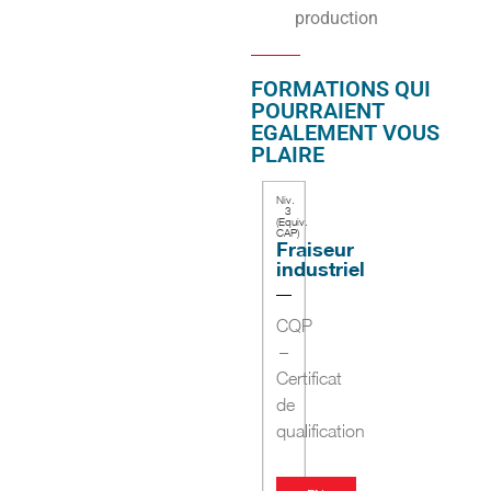
production
FORMATIONS QUI
POURRAIENT
EGALEMENT VOUS
PLAIRE
Niv.
3
(Equiv.
CAP)
Fraiseur
industriel
CQP
–
Certificat
de
qualification