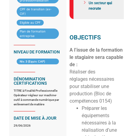
professionnalisation
Un secteur
qui
recrute
CPF de transition (ex-
CIF)
Eligible au CPF
Plan de formation
OBJECTIFS
entreprise
A l’issue de la formation
NIVEAU DE FORMATION
le stagiaire sera capable
Niv. 3 (Equiv. CAP)
de :
Réaliser des
réglages nécessaires
DÉNOMINATION
CERTIFICATIONS
pour stabiliser une
TITRE à Finalité Professionnelle
production (Bloc de
Opérateur-régleur sur machine-
outil à commande numérique par
compétences 0154)
enlèvement de matière
Préparer les
équipements
DATE DE MISE À JOUR
nécessaires à la
29/06/2026
réalisation d’une