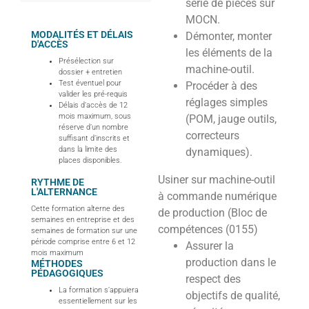
série de pièces sur
MOCN.
MODALITÉS ET DÉLAIS
Démonter, monter
D'ACCÈS
les éléments de la
Présélection sur
machine-outil.
dossier + entretien
Test éventuel pour
Procéder à des
valider les pré-requis
réglages simples
Délais d’accès de 12
mois maximum, sous
(POM, jauge outils,
réserve d’un nombre
correcteurs
suffisant d’inscrits et
dans la limite des
dynamiques).
places disponibles.
Usiner sur machine-outil
RYTHME DE
L'ALTERNANCE
à commande numérique
Cette formation alterne des
de production (Bloc de
semaines en entreprise et des
compétences (0155)
semaines de formation sur une
période comprise entre 6 et 12
Assurer la
mois maximum
production dans le
MÉTHODES
PÉDAGOGIQUES
respect des
La formation s’appuiera
objectifs de qualité,
essentiellement sur les