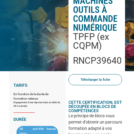
MACHINES
OUTILS À
COMMANDE
NUMÉRIQUE
TPFP (ex
CQPM)
RNCP39640
Télécharger la fiche
TARIFS
En fonction de la durée de
formation retenue
CETTE CERTIFICATION, EST
Engagement d’une réponse dans un délai de
DÉCOUPÉE EN BLOCS DE
48 h ouvrées
COMPÉTENCES
Le principe de blocs vous
DURÉE
permet d’obtenir un parcours
formation adapté à vos
58
soit
406
heures
jours,