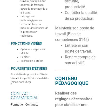
sécurité,
travaux pratiques sur
centres de fraisage
productivité.
et/ou de tournage de 3
Contrôler la qualité
à 5 axes.
Les apports
de sa production.
technologiques se
feront au fur et à
Maintenir son poste de
mesure des besoins de
la progression
travail (Bloc de
technique.
compétences 0145)
FONCTIONS VISÉES
Entretenir son
Opérateur régleur sur
poste de travail.
MOCN
Rendre compte de
Régleur
Technicien d'atelier
son activité.
POURSUITES D'ÉTUDES
Possibilité de poursuite d'étude
CONTENU
suivant les profils des candidats
PÉDAGOGIQUE
(Nous consulter)
CONTACT
Réaliser des
COMMERCIAL
réglages nécessaires
pour stabiliser une
Formation Continue.