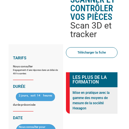
CONTRÔLER
VOS PIÈCES
Scan 3D et
tracker
Télécharger la fiche
TARIFS
Nous consulter
Engagement d’une réponse dans un délai de
48 h ouvrées
LES PLUS DE LA
FORMATION
DURÉE
Mise en pratique avec la
2 jours,
soit
14
heures
gamme des moyens de
mesure de la société
durée préconisée
Hexagon
DATE
Nous consulter pour