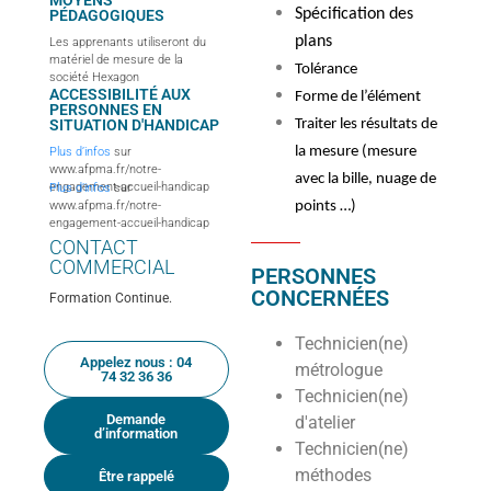
MOYENS
Spécification des
PÉDAGOGIQUES
plans
Les apprenants utiliseront du
matériel de mesure de la
Tolérance
société Hexagon
ACCESSIBILITÉ AUX
Forme de l’élément
PERSONNES EN
SITUATION D'HANDICAP
Traiter les résultats de
la mesure (mesure
Plus d’infos
sur
www.afpma.fr/notre-
avec la bille, nuage de
engagement-accueil-handicap
Plus d’infos
sur
www.afpma.fr/notre-
points …)
engagement-accueil-handicap
CONTACT
COMMERCIAL
PERSONNES
CONCERNÉES
Formation Continue.
Technicien(ne)
Appelez nous : 04
métrologue
74 32 36 36
Technicien(ne)
Demande
d'atelier
d’information
Technicien(ne)
méthodes
Être rappelé