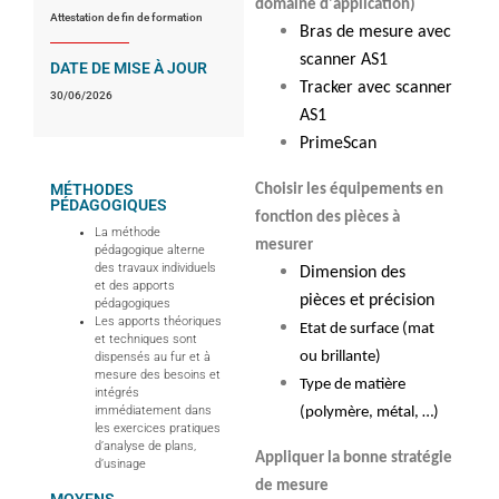
domaine d'application)
Attestation de fin de formation
Bras de mesure avec
scanner AS1
DATE DE MISE À JOUR
Tracker avec scanner
30/06/2026
AS1
PrimeScan
MÉTHODES
Choisir les équipements en
PÉDAGOGIQUES
fonction des pièces à
La méthode
mesurer
pédagogique alterne
des travaux individuels
Dimension des
et des apports
pièces et précision
pédagogiques
Les apports théoriques
Etat de surface (mat
et techniques sont
ou brillante)
dispensés au fur et à
mesure des besoins et
Type de matière
intégrés
immédiatement dans
(polymère, métal, …)
les exercices pratiques
d’analyse de plans,
Appliquer la bonne stratégie
d’usinage
de mesure