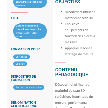
OBJECTIFS
connaitre les prochaines
sessions
Découvrir et utiliser du
LIEU
matériel de scan 3D
Choisir les
Dans notre centre de
formation et dans votre
équipements en
entreprise (INTER et
fonction des pièces à
INTRA)
mesurer
Appliquer la bonne
FORMATION POUR
stratégie de mesure
Entreprise
Salariés
CONTENU
PÉDAGOGIQUE
DISPOSITIFS DE
FORMATION
Découvrir et utiliser du
Autres: nous consulter
matériel de scan 3D
(précision, incertitude de
DÉNOMINATION
mesure, performance,
CERTIFICATIONS