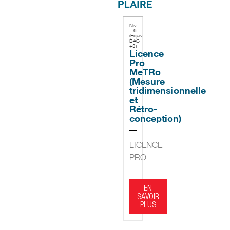
PLAIRE
Niv.
6
(Equiv.
BAC
+3)
Licence
Pro
MeTRo
(Mesure
tridimensionnelle
et
Rétro-
conception)
LICENCE
PRO
EN
SAVOIR
PLUS