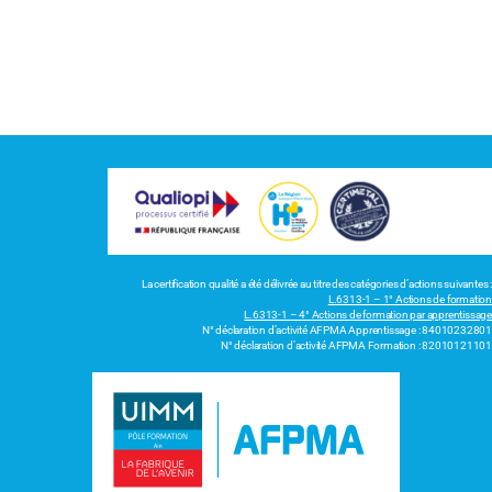
La certification qualité a été délivrée au titre des catégories d’actions suivantes :
L.6313-1 – 1° Actions de formation
L.6313-1 – 4° Actions de formation par apprentissage
N° déclaration d’activité AFPMA Apprentissage : 84010232801
N° déclaration d’activité AFPMA Formation : 82010121101