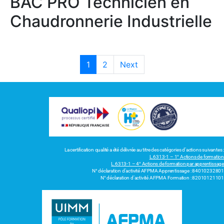
BAC PRO Technicien en
Chaudronnerie Industrielle
1
2
Next
La certification qualité a été délivrée au titre des catégories d’actions suivantes :
L.6313-1 – 1° Actions de formation
L.6313-1 – 4° Actions de formation par apprentissage
N° déclaration d’activité AFPMA Apprentissage : 84010232801
N° déclaration d’activité AFPMA Formation : 82010121101