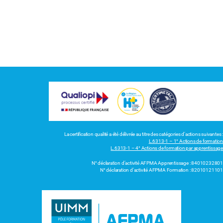
La certification qualité a été délivrée au titre des catégories d’actions suivantes :
L.6313-1 – 1° Actions de formation
L.6313-1 – 4° Actions de formation par apprentissage
N° déclaration d’activité AFPMA Apprentissage : 84010232801
N° déclaration d’activité AFPMA Formation : 82010121101