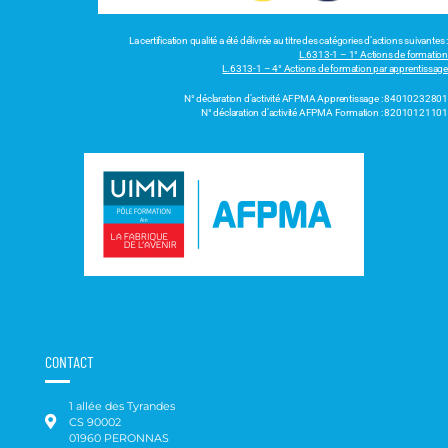
La certification qualité a été délivrée au titre des catégories d’actions suivantes :
L.6313-1 – 1° Actions de formation
L.6313-1 – 4° Actions de formation par apprentissage
N° déclaration d’activité AFPMA Apprentissage : 84010232801
N° déclaration d’activité AFPMA Formation : 82010121101
CONTACT
1 allée des Tyrandes
CS 90002
01960 PERONNAS