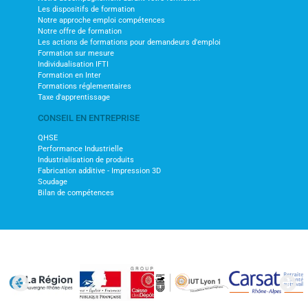
Les dispositifs de formation
Notre approche emploi compétences
Notre offre de formation
Les actions de formations pour demandeurs d'emploi
Formation sur mesure
Individualisation IFTI
Formation en Inter
Formations réglementaires
Taxe d'apprentissage
CONSEIL EN ENTREPRISE
QHSE
Performance Industrielle
Industrialisation de produits
Fabrication additive - Impression 3D
Soudage
Bilan de compétences