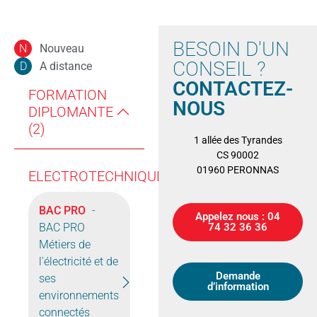
BESOIN D'UN
Nouveau
N
CONSEIL ?
A distance
D
CONTACTEZ-
FORMATION
NOUS
DIPLOMANTE
(2)
1 allée des Tyrandes
CS 90002
01960 PERONNAS
ELECTROTECHNIQUE
BAC PRO
-
Appelez nous : 04
BAC PRO
74 32 36 36
Métiers de
l'électricité et de
Demande
ses
d’information
environnements
connectés