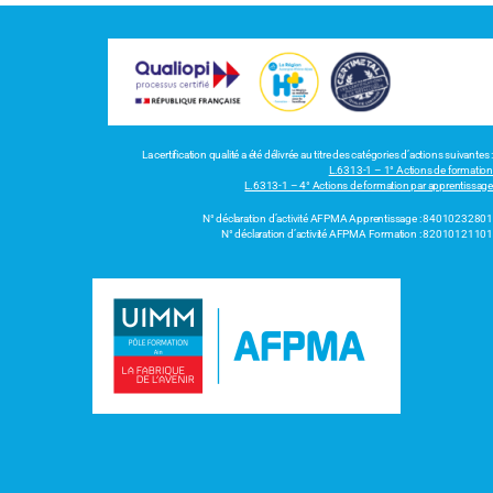
La certification qualité a été délivrée au titre des catégories d’actions suivantes :
L.6313-1 – 1° Actions de formation
L.6313-1 – 4° Actions de formation par apprentissage
N° déclaration d’activité AFPMA Apprentissage : 84010232801
N° déclaration d’activité AFPMA Formation : 82010121101