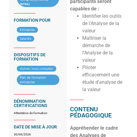
participants seront
INTRA)
capables de :
Identifier les outils
FORMATION POUR
de l'Analyse de la
Entreprise
valeur
Maîtriser la
Salariés
démarche de
l'Analyse de la
DISPOSITIFS DE
FORMATION
valeur
Piloter
Autres: nous consulter
efficacement une
Plan de formation
étude d'analyse de
entreprise
la valeur
DÉNOMINATION
CERTIFICATIONS
CONTENU
Attestation de formation
PÉDAGOGIQUE
DATE DE MISE À JOUR
Appréhender le cadre
des Analyses de
30/06/2026