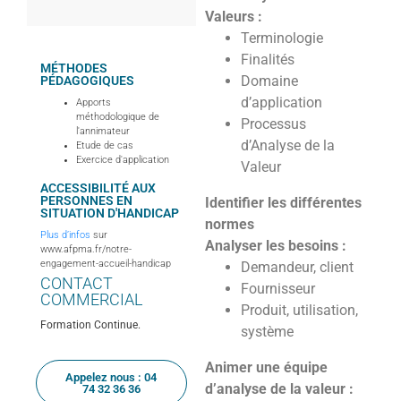
Valeurs :
Terminologie
Finalités
MÉTHODES
Domaine
PÉDAGOGIQUES
d’application
Apports
méthodologique de
Processus
l'annimateur
d’Analyse de la
Etude de cas
Exercice d'application
Valeur
ACCESSIBILITÉ AUX
PERSONNES EN
Identifier les différentes
SITUATION D'HANDICAP
normes
Plus d’infos
sur
Analyser les besoins :
www.afpma.fr/notre-
engagement-accueil-handicap
Demandeur, client
CONTACT
Fournisseur
COMMERCIAL
Produit, utilisation,
Formation Continue.
système
Animer une équipe
Appelez nous : 04
d’analyse de la valeur :
74 32 36 36