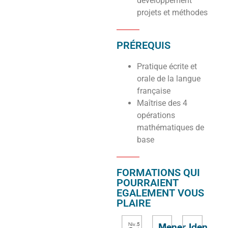
développement
projets et méthodes
PRÉREQUIS
Pratique écrite et
orale de la langue
française
Maîtrise des 4
opérations
mathématiques de
base
FORMATIONS QUI
POURRAIENT
EGALEMENT VOUS
PLAIRE
Mener
Identifier
Niv.5