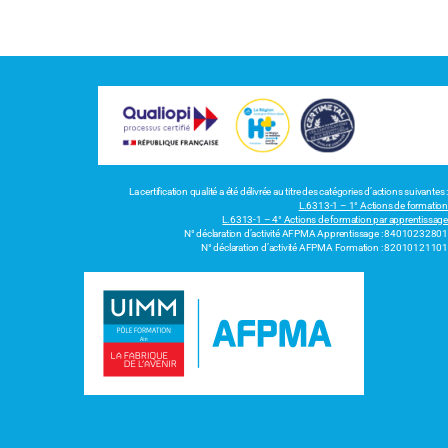
La certification qualité a été délivrée au titre des catégories d’actions suivantes :
L.6313-1 – 1° Actions de formation
L.6313-1 – 4° Actions de formation par apprentissage
N° déclaration d’activité AFPMA Apprentissage : 84010232801
N° déclaration d’activité AFPMA Formation : 82010121101