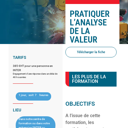
PRATIQUER
L’ANALYSE
DE LA
VALEUR
Télécharger la fiche
TARIFS
385 €HT pour une personne en
INTER
Engagement d’une réponse dans un délai de
LES PLUS DE LA
48 h ouvrées
FORMATION
1 jour,
soit
7
heures
OBJECTIFS
LIEU
A l'issue de cette
Dans notre centre de
formation, les
formation ou dans votre
entreprise (INTER ou