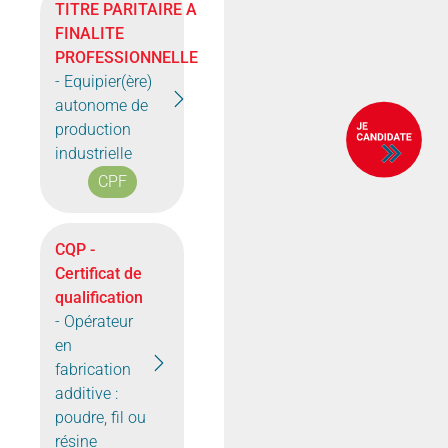
TITRE PARITAIRE A
FINALITE
PROFESSIONNELLE
- Equipier(ère)
autonome de
production
industrielle
CPF
CQP -
Certificat de
qualification
- Opérateur
en
fabrication
additive :
poudre, fil ou
résine