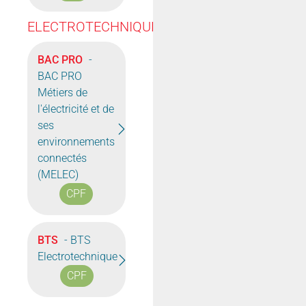
ELECTROTECHNIQUE
BAC PRO
-
BAC PRO
Métiers de
l'électricité et de
ses
environnements
connectés
(MELEC)
CPF
BTS
- BTS
Electrotechnique
CPF